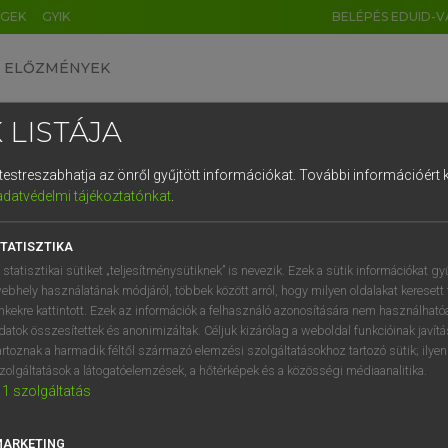
ÉGEK
GYIK
BELÉPÉS EDUID-V
ELŐZMÉNYEK
 LISTÁJA
és testreszabhatja az önről gyűjtött információkat.
További információért k
HU
DE
CN
FR
ES
IT
NL
RU
GR
adatvédelmi tájékoztatónkat
.
Y TAMÁS
1
2
3
4
5
6
7
8
9
ar−angol szótár
TATISZTIKA
q
w
e
r
t
z
u
i
 statisztikai sütiket „teljesítménysütiknek” is nevezik. Ezek a sütik információkat gy
ebhely használatának módjáról, többek között arról, hogy milyen oldalakat keresett 
a
s
d
f
g
h
j
k
l
é
inkekre kattintott. Ezek az információk a felhasználó azonosítására nem használható
datok összesítettek és anonimizáltak. Céljuk kizárólag a weboldal funkcióinak javít
í
y
x
c
v
b
n
m
,
.
artoznak a harmadik féltől származó elemzési szolgáltatásokhoz tartozó sütik; ilye
zolgáltatások a látogatóelemzések, a hőtérképek és a közösségi médiaanalitika.
VAN ELŐFIZETÉSED?
NINCS ELŐFIZETÉSED
1
szolgáltatás
előfizetésem a teljes szócikk
Nincs regisztrációm és előfiz
megtekintéséhez.
A szótár 2 órás, díjmente
MARKETING