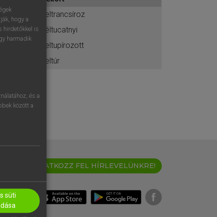
ához
ségek
feltrancsíroz
ják, hogy a
féltucatnyi
 hirdetőkkel is
egy harmadik
feltupírozott
feltúr
nálatához, és a
öbbek között a
IRATKOZZ FEL HÍRLEVELÜNKRE!
 süti
adása