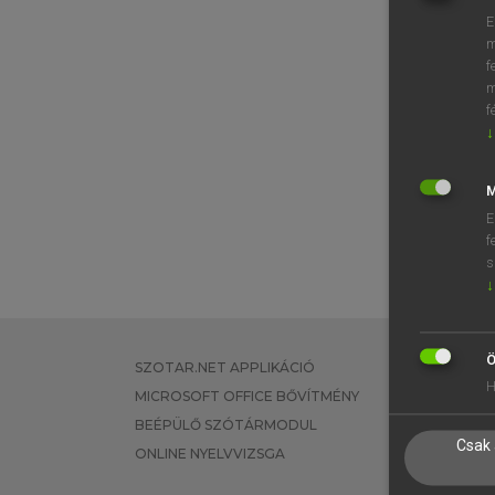
E
m
f
m
f
↓
M
E
f
s
↓
Ö
SZOTAR.NET APPLIKÁCIÓ
EGYÉNI FEL
H
MICROSOFT OFFICE BŐVÍTMÉNY
TANULÓKNA
BEÉPÜLŐ SZÓTÁRMODUL
OKTATÁSI I
Csak 
ONLINE NYELVVIZSGA
VÁLLALATI 