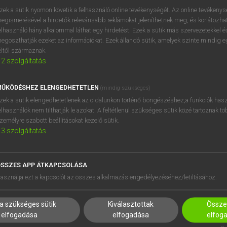
próbaverziójának elindítás
zek a sütik nyomon követik a felhasználó online tevékenységét. Az online tevékeny
BELÉPÉS
regisztrálok és
belépek
.
egismerésével a hirdetők relevánsabb reklámokat jeleníthetnek meg, és korlátozhat
elhasználó hány alkalommal láthat egy hirdetést. Ezek a sütik más szervezetekkel és
egoszthatják ezeket az információkat. Ezek állandó sütik, amelyek szinte mindig 
REGISZTRÁCIÓ
éltől származnak.
2
szolgáltatás
ŰKÖDÉSHEZ ELENGEDHETETLEN
(mindig szükséges)
zek a sütik elengedhetetlenek az oldalunkon történő böngészéshez,a funkciók hasz
elhasználók nem tilthatják le azokat. A feltétlenül szükséges sütik közé tartoznak t
zemélyre szabott beállításokat kezelő sütik.
3
szolgáltatás
SSZES APP ÁTKAPCSOLÁSA
HASZNÁLÓKNAK
SÚGÓ
asználja ezt a kapcsolót az összes alkalmazás engedélyezéséhez/letiltásához.
K
RÓLUNK
NTÉZMÉNYEKNEK
ELÉRHETŐSÉG
a szükséges sütik
Kiválasztottak
Összes
MEGOLDÁSOK
SÜTI BEÁLLÍTÁSOK
elfogadása
elfogadása
elfog