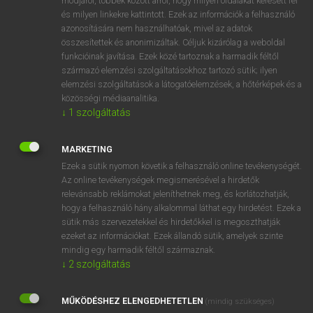
módjáról, többek között arról, hogy milyen oldalakat keresett fel
és milyen linkekre kattintott. Ezek az információk a felhasználó
VAN ELŐFIZETÉSED?
azonosítására nem használhatóak, mivel az adatok
összesítettek és anonimizáltak. Céljuk kizárólag a weboldal
Van előfizetésem a teljes szócikk megtekintéséhez.
funkcióinak javítása. Ezek közé tartoznak a harmadik féltől
származó elemzési szolgáltatásokhoz tartozó sütik; ilyen
BELÉPÉS
elemzési szolgáltatások a látogatóelemzések, a hőtérképek és a
közösségi médiaanalitika.
↓
1
szolgáltatás
MARKETING
Ezek a sütik nyomon követik a felhasználó online tevékenységét.
Az online tevékenységek megismerésével a hirdetők
NINCS ELŐFIZETÉSED?
relevánsabb reklámokat jeleníthetnek meg, és korlátozhatják,
Nincs regisztrációm és előfizetésem. A szótár 2 órás,
hogy a felhasználó hány alkalommal láthat egy hirdetést. Ezek a
díjmentes próbaverziójának elindításához regisztrálok és
sütik más szervezetekkel és hirdetőkkel is megoszthatják
belépek
.
ezeket az információkat. Ezek állandó sütik, amelyek szinte
mindig egy harmadik féltől származnak.
↓
2
szolgáltatás
REGISZTRÁCIÓ
MŰKÖDÉSHEZ ELENGEDHETETLEN
(mindig szükséges)