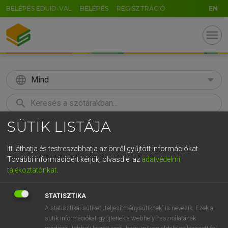
BELÉPÉS EDUID-VAL
BELÉPÉS
REGISZTRÁCIÓ
EN
menu
language
Mind
search
SÜTIK LISTÁJA
GR
KERESÉS
5
6
7
8
9
ö
ü
ó
Itt láthatja és testreszabhatja az önről gyűjtött információkat.
További információért kérjük, olvasd el az
adatvédelmi
r
t
z
u
i
o
p
ő
ú
MAGAY TAMÁS
tájékoztatónkat
.
Magyar−angol szótár
g
h
j
k
l
é
á
ű
Ω
STATISZTIKA
v
b
n
m
,
.
-
AltGr
A statisztikai sütiket „teljesítménysütiknek” is nevezik. Ezek a
sütik információkat gyűjtenek a webhely használatának