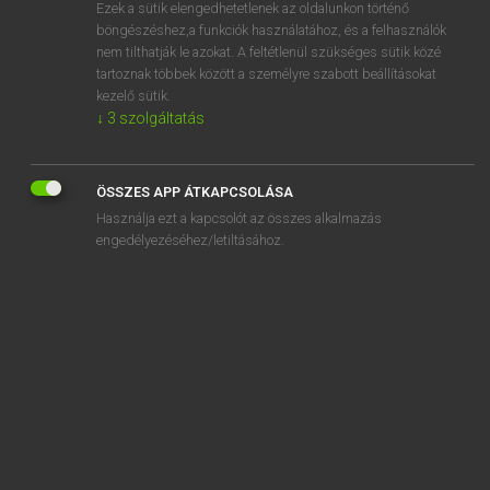
Ezek a sütik elengedhetetlenek az oldalunkon történő
böngészéshez,a funkciók használatához, és a felhasználók
nem tilthatják le azokat. A feltétlenül szükséges sütik közé
Magay Tamás
tartoznak többek között a személyre szabott beállításokat
MAGYAR−ANGOL SZÓTÁR
kezelő sütik.
↓
3
szolgáltatás
Kapcsolódó anyagok
felkerül
ÖSSZES APP ÁTKAPCSOLÁSA
félkész
Használja ezt a kapcsolót az összes alkalmazás
felkészít
engedélyezéséhez/letiltásához.
felkészítés
felkészítő
felkészül
felkészülés
felkészülési
felkészületlen