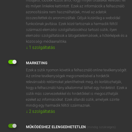
módjáról, többek között arról, hogy milyen oldalakat keresett fel
és milyen linkekre kattintott. Ezek az információk a felhasználó
VAN ELŐFIZETÉSED?
azonosítására nem használhatóak, mivel az adatok
összesítettek és anonimizáltak. Céljuk kizárólag a weboldal
Van előfizetésem a teljes szócikk megtekintéséhez.
funkcióinak javítása. Ezek közé tartoznak a harmadik féltől
származó elemzési szolgáltatásokhoz tartozó sütik; ilyen
BELÉPÉS
elemzési szolgáltatások a látogatóelemzések, a hőtérképek és a
közösségi médiaanalitika.
↓
1
szolgáltatás
MARKETING
Ezek a sütik nyomon követik a felhasználó online tevékenységét.
Az online tevékenységek megismerésével a hirdetők
NINCS ELŐFIZETÉSED?
relevánsabb reklámokat jeleníthetnek meg, és korlátozhatják,
Nincs regisztrációm és előfizetésem. A szótár 2 órás,
hogy a felhasználó hány alkalommal láthat egy hirdetést. Ezek a
díjmentes próbaverziójának elindításához regisztrálok és
sütik más szervezetekkel és hirdetőkkel is megoszthatják
belépek
.
ezeket az információkat. Ezek állandó sütik, amelyek szinte
mindig egy harmadik féltől származnak.
↓
2
szolgáltatás
REGISZTRÁCIÓ
MŰKÖDÉSHEZ ELENGEDHETETLEN
(mindig szükséges)