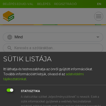
BELÉPÉS EDUID-VAL
BELÉPÉS
REGISZTRÁCIÓ
EN
menu
language
Mind
search
SÜTIK LISTÁJA
GR
KERESÉS
5
6
7
8
9
ö
ü
ó
Itt láthatja és testreszabhatja az önről gyűjtött információkat.
További információért kérjük, olvasd el az
adatvédelmi
r
t
z
u
i
o
p
ő
ú
MAGAY TAMÁS
tájékoztatónkat
.
Magyar−angol szótár
g
h
j
k
l
é
á
ű
Ω
STATISZTIKA
v
b
n
m
,
.
-
AltGr
A statisztikai sütiket „teljesítménysütiknek” is nevezik. Ezek a
sütik információkat gyűjtenek a webhely használatának