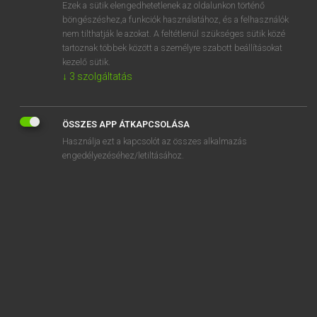
Ezek a sütik elengedhetetlenek az oldalunkon történő
böngészéshez,a funkciók használatához, és a felhasználók
nem tilthatják le azokat. A feltétlenül szükséges sütik közé
Magay Tamás
tartoznak többek között a személyre szabott beállításokat
MAGYAR−ANGOL SZÓTÁR
kezelő sütik.
↓
3
szolgáltatás
Kapcsolódó anyagok
állványozó
ÖSSZES APP ÁTKAPCSOLÁSA
állványzat
Használja ezt a kapcsolót az összes alkalmazás
alma
engedélyezéséhez/letiltásához.
almabor
almacsutka
almaecet
almafa
almahéj
almaíz