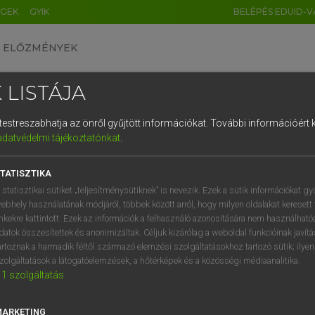
ÉGEK
GYIK
BELÉPÉS EDUID-V
ELŐZMÉNYEK
 LISTÁJA
és testreszabhatja az önről gyűjtött információkat.
További információért k
HU
DE
CN
FR
ES
IT
NL
RU
GR
adatvédelmi tájékoztatónkat
.
Y TAMÁS
1
2
3
4
5
6
7
8
9
ar−angol szótár
TATISZTIKA
q
w
e
r
t
z
u
i
 statisztikai sütiket „teljesítménysütiknek” is nevezik. Ezek a sütik információkat gy
ebhely használatának módjáról, többek között arról, hogy milyen oldalakat keresett 
a
s
d
f
g
h
j
k
l
é
inkekre kattintott. Ezek az információk a felhasználó azonosítására nem használható
datok összesítettek és anonimizáltak. Céljuk kizárólag a weboldal funkcióinak javít
í
y
x
c
v
b
n
m
,
.
artoznak a harmadik féltől származó elemzési szolgáltatásokhoz tartozó sütik; ilye
zolgáltatások a látogatóelemzések, a hőtérképek és a közösségi médiaanalitika.
VAN ELŐFIZETÉSED?
NINCS ELŐFIZETÉSED
1
szolgáltatás
előfizetésem a teljes szócikk
Nincs regisztrációm és előfiz
megtekintéséhez.
A szótár 2 órás, díjmente
MARKETING