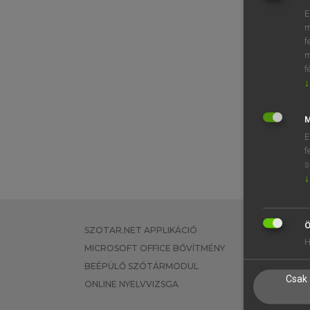
E
m
f
m
f
↓
M
E
f
s
↓
Ö
SZOTAR.NET APPLIKÁCIÓ
EGYÉNI FEL
H
MICROSOFT OFFICE BŐVÍTMÉNY
TANULÓKNA
BEÉPÜLŐ SZÓTÁRMODUL
OKTATÁSI I
Csak 
ONLINE NYELVVIZSGA
VÁLLALATI 