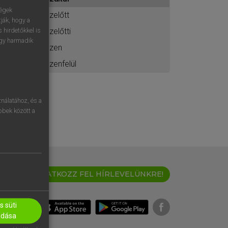
ához
ségek
ezelőtt
ják, hogy a
ezelőtti
 hirdetőkkel is
egy harmadik
ezen
ezenfelül
nálatához, és a
öbbek között a
IRATKOZZ FEL HÍRLEVELÜNKRE!
 süti
adása