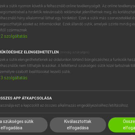
próbaverziójának elindítás
zek a sütik nyomon követik a felhasználó online tevékenységét. Az online tevékeny
BELÉPÉS
regisztrálok és
belépek
.
egismerésével a hirdetők relevánsabb reklámokat jeleníthetnek meg, és korlátozhat
elhasználó hány alkalommal láthat egy hirdetést. Ezek a sütik más szervezetekkel és
egoszthatják ezeket az információkat. Ezek állandó sütik, amelyek szinte mindig 
REGISZTRÁCIÓ
éltől származnak.
2
szolgáltatás
ŰKÖDÉSHEZ ELENGEDHETETLEN
(mindig szükséges)
zek a sütik elengedhetetlenek az oldalunkon történő böngészéshez,a funkciók hasz
elhasználók nem tilthatják le azokat. A feltétlenül szükséges sütik közé tartoznak t
zemélyre szabott beállításokat kezelő sütik.
3
szolgáltatás
SSZES APP ÁTKAPCSOLÁSA
HASZNÁLÓKNAK
SÚGÓ
asználja ezt a kapcsolót az összes alkalmazás engedélyezéséhez/letiltásához.
K
RÓLUNK
NTÉZMÉNYEKNEK
ELÉRHETŐSÉG
a szükséges sütik
Kiválasztottak
Összes
MEGOLDÁSOK
SÜTI BEÁLLÍTÁSOK
elfogadása
elfogadása
elfog