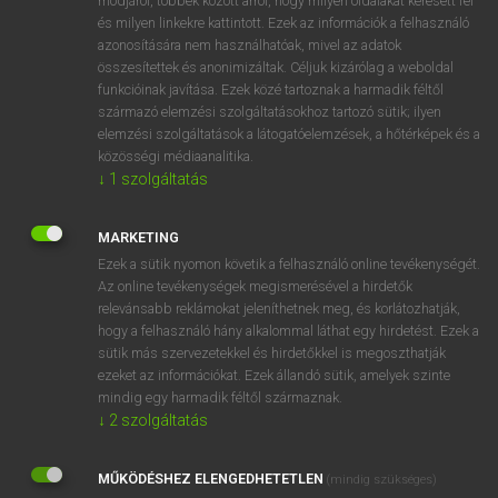
módjáról, többek között arról, hogy milyen oldalakat keresett fel
és milyen linkekre kattintott. Ezek az információk a felhasználó
VAN ELŐFIZETÉSED?
azonosítására nem használhatóak, mivel az adatok
összesítettek és anonimizáltak. Céljuk kizárólag a weboldal
Van előfizetésem a teljes szócikk megtekintéséhez.
funkcióinak javítása. Ezek közé tartoznak a harmadik féltől
származó elemzési szolgáltatásokhoz tartozó sütik; ilyen
BELÉPÉS
elemzési szolgáltatások a látogatóelemzések, a hőtérképek és a
közösségi médiaanalitika.
↓
1
szolgáltatás
MARKETING
Ezek a sütik nyomon követik a felhasználó online tevékenységét.
Az online tevékenységek megismerésével a hirdetők
NINCS ELŐFIZETÉSED?
relevánsabb reklámokat jeleníthetnek meg, és korlátozhatják,
Nincs regisztrációm és előfizetésem. A szótár 2 órás,
hogy a felhasználó hány alkalommal láthat egy hirdetést. Ezek a
díjmentes próbaverziójának elindításához regisztrálok és
sütik más szervezetekkel és hirdetőkkel is megoszthatják
belépek
.
ezeket az információkat. Ezek állandó sütik, amelyek szinte
mindig egy harmadik féltől származnak.
↓
2
szolgáltatás
REGISZTRÁCIÓ
MŰKÖDÉSHEZ ELENGEDHETETLEN
(mindig szükséges)