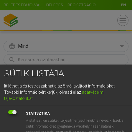
BELÉPÉS EDUID-VAL
BELÉPÉS
REGISZTRÁCIÓ
EN
menu
language
Mind
search
SÜTIK LISTÁJA
GR
KERESÉS
5
6
7
8
9
ö
ü
ó
Itt láthatja és testreszabhatja az önről gyűjtött információkat.
További információért kérjük, olvasd el az
adatvédelmi
r
t
z
u
i
o
p
ő
ú
MAGAY TAMÁS
tájékoztatónkat
.
Magyar−angol szótár
g
h
j
k
l
é
á
ű
Ω
STATISZTIKA
v
b
n
m
,
.
-
AltGr
A statisztikai sütiket „teljesítménysütiknek” is nevezik. Ezek a
sütik információkat gyűjtenek a webhely használatának