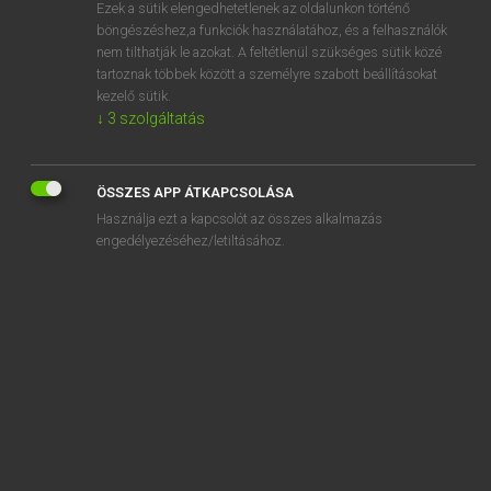
Ezek a sütik elengedhetetlenek az oldalunkon történő
böngészéshez,a funkciók használatához, és a felhasználók
nem tilthatják le azokat. A feltétlenül szükséges sütik közé
Magay Tamás
tartoznak többek között a személyre szabott beállításokat
MAGYAR−ANGOL SZÓTÁR
kezelő sütik.
↓
3
szolgáltatás
Kapcsolódó anyagok
este
ÖSSZES APP ÁTKAPCSOLÁSA
estebéd
Használja ezt a kapcsolót az összes alkalmazás
estefelé
engedélyezéséhez/letiltásához.
esteledik
estély
estélyi
esténként
estére
esthajnalcsillag