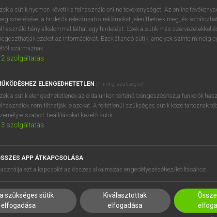
próbaverziójának elindítás
zek a sütik nyomon követik a felhasználó online tevékenységét. Az online tevékeny
BELÉPÉS
regisztrálok és
belépek
.
egismerésével a hirdetők relevánsabb reklámokat jeleníthetnek meg, és korlátozhat
elhasználó hány alkalommal láthat egy hirdetést. Ezek a sütik más szervezetekkel és
egoszthatják ezeket az információkat. Ezek állandó sütik, amelyek szinte mindig 
REGISZTRÁCIÓ
éltől származnak.
2
szolgáltatás
ŰKÖDÉSHEZ ELENGEDHETETLEN
(mindig szükséges)
zek a sütik elengedhetetlenek az oldalunkon történő böngészéshez,a funkciók hasz
elhasználók nem tilthatják le azokat. A feltétlenül szükséges sütik közé tartoznak t
zemélyre szabott beállításokat kezelő sütik.
3
szolgáltatás
SSZES APP ÁTKAPCSOLÁSA
HASZNÁLÓKNAK
SÚGÓ
asználja ezt a kapcsolót az összes alkalmazás engedélyezéséhez/letiltásához.
K
RÓLUNK
NTÉZMÉNYEKNEK
ELÉRHETŐSÉG
a szükséges sütik
Kiválasztottak
Összes
MEGOLDÁSOK
SÜTI BEÁLLÍTÁSOK
elfogadása
elfogadása
elfog