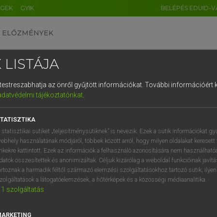
ÉGEK
GYIK
BELÉPÉS EDUID-V
ELŐZMÉNYEK
 LISTÁJA
és testreszabhatja az önről gyűjtött információkat.
További információért k
HU
DE
CN
FR
ES
IT
NL
RU
GR
adatvédelmi tájékoztatónkat
.
Y TAMÁS
1
2
3
4
5
6
7
8
9
ar−angol szótár
TATISZTIKA
q
w
e
r
t
z
u
i
 statisztikai sütiket „teljesítménysütiknek” is nevezik. Ezek a sütik információkat gy
ebhely használatának módjáról, többek között arról, hogy milyen oldalakat keresett 
a
s
d
f
g
h
j
k
l
é
inkekre kattintott. Ezek az információk a felhasználó azonosítására nem használható
datok összesítettek és anonimizáltak. Céljuk kizárólag a weboldal funkcióinak javít
í
y
x
c
v
b
n
m
,
.
artoznak a harmadik féltől származó elemzési szolgáltatásokhoz tartozó sütik; ilye
zolgáltatások a látogatóelemzések, a hőtérképek és a közösségi médiaanalitika.
VAN ELŐFIZETÉSED?
NINCS ELŐFIZETÉSED
1
szolgáltatás
előfizetésem a teljes szócikk
Nincs regisztrációm és előfiz
megtekintéséhez.
A szótár 2 órás, díjmente
MARKETING