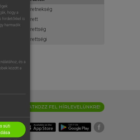
ához
ségek
eretnekség
ják, hogy a
érett
 hirdetőkkel is
egy harmadik
érettség
érettségi
nálatához, és a
öbbek között a
IRATKOZZ FEL HÍRLEVELÜNKRE!
 süti
adása