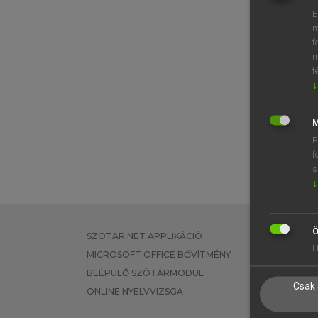
E
m
f
m
f
↓
M
E
f
s
↓
Ö
SZOTAR.NET APPLIKÁCIÓ
EGYÉNI FEL
H
MICROSOFT OFFICE BŐVÍTMÉNY
TANULÓKNA
BEÉPÜLŐ SZÓTÁRMODUL
OKTATÁSI I
Csak 
ONLINE NYELVVIZSGA
VÁLLALATI 