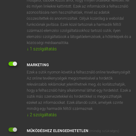
módjáról, többek között arról, hogy milyen oldalakat keresett fel
és milyen linkekre kattintott. Ezek az információk a felhasználó
VAN ELŐFIZETÉSED?
azonosítására nem használhatóak, mivel az adatok
összesítettek és anonimizáltak. Céljuk kizárólag a weboldal
Van előfizetésem a teljes szócikk megtekintéséhez.
funkcióinak javítása. Ezek közé tartoznak a harmadik féltől
származó elemzési szolgáltatásokhoz tartozó sütik; ilyen
BELÉPÉS
elemzési szolgáltatások a látogatóelemzések, a hőtérképek és a
közösségi médiaanalitika.
↓
1
szolgáltatás
MARKETING
Ezek a sütik nyomon követik a felhasználó online tevékenységét.
Az online tevékenységek megismerésével a hirdetők
NINCS ELŐFIZETÉSED?
relevánsabb reklámokat jeleníthetnek meg, és korlátozhatják,
Nincs regisztrációm és előfizetésem. A szótár 2 órás,
hogy a felhasználó hány alkalommal láthat egy hirdetést. Ezek a
díjmentes próbaverziójának elindításához regisztrálok és
sütik más szervezetekkel és hirdetőkkel is megoszthatják
belépek
.
ezeket az információkat. Ezek állandó sütik, amelyek szinte
mindig egy harmadik féltől származnak.
↓
2
szolgáltatás
REGISZTRÁCIÓ
MŰKÖDÉSHEZ ELENGEDHETETLEN
(mindig szükséges)