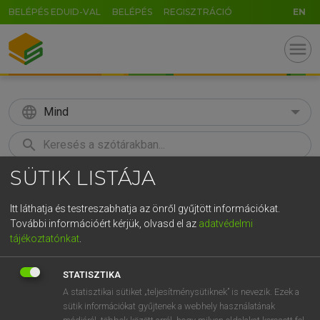
BELÉPÉS EDUID-VAL
BELÉPÉS
REGISZTRÁCIÓ
EN
menu
language
Mind
search
SÜTIK LISTÁJA
GR
KERESÉS
5
6
7
8
9
ö
ü
ó
Itt láthatja és testreszabhatja az önről gyűjtött információkat.
További információért kérjük, olvasd el az
adatvédelmi
r
t
z
u
i
o
p
ő
ú
MAGAY TAMÁS
tájékoztatónkat
.
Magyar−angol szótár
g
h
j
k
l
é
á
ű
Ω
STATISZTIKA
v
b
n
m
,
.
-
AltGr
A statisztikai sütiket „teljesítménysütiknek” is nevezik. Ezek a
sütik információkat gyűjtenek a webhely használatának