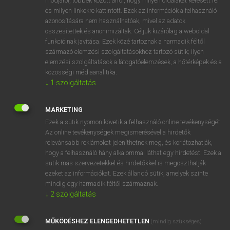
módjáról, többek között arról, hogy milyen oldalakat keresett fel
és milyen linkekre kattintott. Ezek az információk a felhasználó
VAN ELŐFIZETÉSED?
azonosítására nem használhatóak, mivel az adatok
összesítettek és anonimizáltak. Céljuk kizárólag a weboldal
Van előfizetésem a teljes szócikk megtekintéséhez.
funkcióinak javítása. Ezek közé tartoznak a harmadik féltől
származó elemzési szolgáltatásokhoz tartozó sütik; ilyen
BELÉPÉS
elemzési szolgáltatások a látogatóelemzések, a hőtérképek és a
közösségi médiaanalitika.
↓
1
szolgáltatás
MARKETING
Ezek a sütik nyomon követik a felhasználó online tevékenységét.
Az online tevékenységek megismerésével a hirdetők
NINCS ELŐFIZETÉSED?
relevánsabb reklámokat jeleníthetnek meg, és korlátozhatják,
Nincs regisztrációm és előfizetésem. A szótár 2 órás,
hogy a felhasználó hány alkalommal láthat egy hirdetést. Ezek a
díjmentes próbaverziójának elindításához regisztrálok és
sütik más szervezetekkel és hirdetőkkel is megoszthatják
belépek
.
ezeket az információkat. Ezek állandó sütik, amelyek szinte
mindig egy harmadik féltől származnak.
↓
2
szolgáltatás
REGISZTRÁCIÓ
MŰKÖDÉSHEZ ELENGEDHETETLEN
(mindig szükséges)