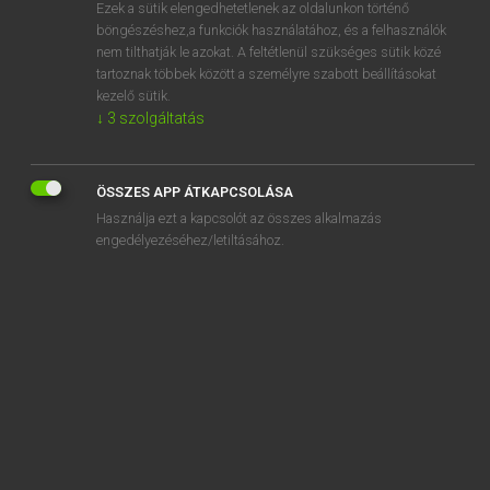
Ezek a sütik elengedhetetlenek az oldalunkon történő
böngészéshez,a funkciók használatához, és a felhasználók
nem tilthatják le azokat. A feltétlenül szükséges sütik közé
Magay Tamás
tartoznak többek között a személyre szabott beállításokat
MAGYAR−ANGOL SZÓTÁR
kezelő sütik.
↓
3
szolgáltatás
Kapcsolódó anyagok
elvámolva
ÖSSZES APP ÁTKAPCSOLÁSA
elvan
Használja ezt a kapcsolót az összes alkalmazás
elvándorlás
engedélyezéséhez/letiltásához.
elvándorol
elvár
elvárások
elvarázsol
elvarázsolt
elvárható