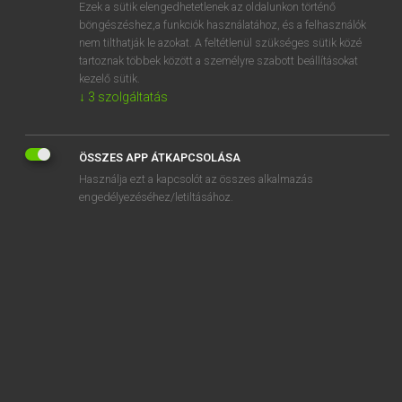
Ezek a sütik elengedhetetlenek az oldalunkon történő
böngészéshez,a funkciók használatához, és a felhasználók
nem tilthatják le azokat. A feltétlenül szükséges sütik közé
Magay Tamás
tartoznak többek között a személyre szabott beállításokat
MAGYAR−ANGOL SZÓTÁR
kezelő sütik.
↓
3
szolgáltatás
Kapcsolódó anyagok
állampapírok
ÖSSZES APP ÁTKAPCSOLÁSA
állampénztár
Használja ezt a kapcsolót az összes alkalmazás
állampolgár
engedélyezéséhez/letiltásához.
állampolgári
állampolgárság
államrend
államrendőrség
államrendszer
államszervezet