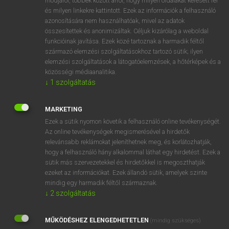
módjáról, többek között arról, hogy milyen oldalakat keresett fel
és milyen linkekre kattintott. Ezek az információk a felhasználó
VAN ELŐFIZETÉSED?
azonosítására nem használhatóak, mivel az adatok
összesítettek és anonimizáltak. Céljuk kizárólag a weboldal
Van előfizetésem a teljes szócikk megtekintéséhez.
funkcióinak javítása. Ezek közé tartoznak a harmadik féltől
származó elemzési szolgáltatásokhoz tartozó sütik; ilyen
BELÉPÉS
elemzési szolgáltatások a látogatóelemzések, a hőtérképek és a
közösségi médiaanalitika.
↓
1
szolgáltatás
MARKETING
Ezek a sütik nyomon követik a felhasználó online tevékenységét.
Az online tevékenységek megismerésével a hirdetők
NINCS ELŐFIZETÉSED?
relevánsabb reklámokat jeleníthetnek meg, és korlátozhatják,
Nincs regisztrációm és előfizetésem. A szótár 2 órás,
hogy a felhasználó hány alkalommal láthat egy hirdetést. Ezek a
díjmentes próbaverziójának elindításához regisztrálok és
sütik más szervezetekkel és hirdetőkkel is megoszthatják
belépek
.
ezeket az információkat. Ezek állandó sütik, amelyek szinte
mindig egy harmadik féltől származnak.
↓
2
szolgáltatás
REGISZTRÁCIÓ
MŰKÖDÉSHEZ ELENGEDHETETLEN
(mindig szükséges)