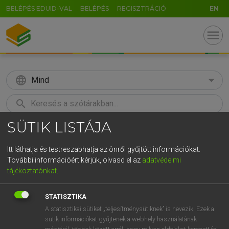
BELÉPÉS EDUID-VAL
BELÉPÉS
REGISZTRÁCIÓ
EN
menu
language
Mind
search
SÜTIK LISTÁJA
GR
KERESÉS
5
6
7
8
9
ö
ü
ó
Itt láthatja és testreszabhatja az önről gyűjtött információkat.
További információért kérjük, olvasd el az
adatvédelmi
r
t
z
u
i
o
p
ő
ú
MAGAY TAMÁS
tájékoztatónkat
.
Magyar−angol szótár
g
h
j
k
l
é
á
ű
Ω
STATISZTIKA
v
b
n
m
,
.
-
AltGr
A statisztikai sütiket „teljesítménysütiknek” is nevezik. Ezek a
sütik információkat gyűjtenek a webhely használatának