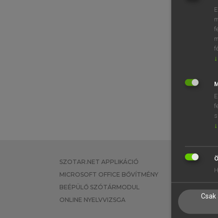
E
m
f
m
f
↓
M
E
f
s
↓
Ö
SZOTAR.NET APPLIKÁCIÓ
EGYÉNI FEL
H
MICROSOFT OFFICE BŐVÍTMÉNY
TANULÓKNA
BEÉPÜLŐ SZÓTÁRMODUL
OKTATÁSI I
Csak 
ONLINE NYELVVIZSGA
VÁLLALATI 