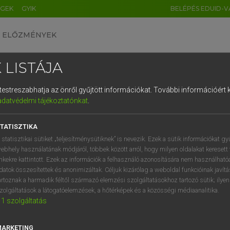
ÉGEK
GYIK
BELÉPÉS EDUID-V
ELŐZMÉNYEK
 LISTÁJA
és testreszabhatja az önről gyűjtött információkat.
További információért k
HU
DE
CN
FR
ES
IT
NL
RU
GR
adatvédelmi tájékoztatónkat
.
Y TAMÁS
1
2
3
4
5
6
7
8
9
ar−angol szótár
TATISZTIKA
q
w
e
r
t
z
u
i
 statisztikai sütiket „teljesítménysütiknek” is nevezik. Ezek a sütik információkat gy
ebhely használatának módjáról, többek között arról, hogy milyen oldalakat keresett 
a
s
d
f
g
h
j
k
l
é
inkekre kattintott. Ezek az információk a felhasználó azonosítására nem használható
datok összesítettek és anonimizáltak. Céljuk kizárólag a weboldal funkcióinak javít
í
y
x
c
v
b
n
m
,
.
artoznak a harmadik féltől származó elemzési szolgáltatásokhoz tartozó sütik; ilye
zolgáltatások a látogatóelemzések, a hőtérképek és a közösségi médiaanalitika.
VAN ELŐFIZETÉSED?
NINCS ELŐFIZETÉSED
1
szolgáltatás
előfizetésem a teljes szócikk
Nincs regisztrációm és előfiz
megtekintéséhez.
A szótár 2 órás, díjmente
MARKETING