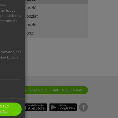
ához
ségek
eloszlás
ják, hogy a
eloszlat
 hirdetőkkel is
egy harmadik
eloszlik
eloszt
nálatához, és a
öbbek között a
IRATKOZZ FEL HÍRLEVELÜNKRE!
 süti
adása