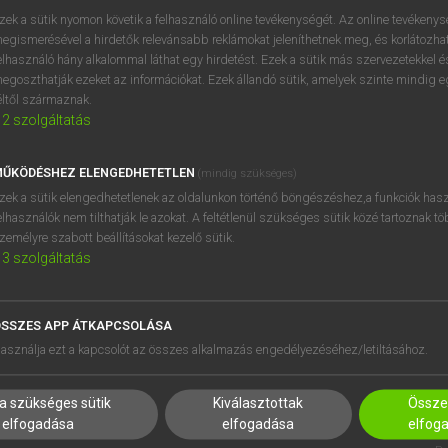
próbaverziójának elindítás
zek a sütik nyomon követik a felhasználó online tevékenységét. Az online tevékeny
BELÉPÉS
regisztrálok és
belépek
.
egismerésével a hirdetők relevánsabb reklámokat jeleníthetnek meg, és korlátozhat
elhasználó hány alkalommal láthat egy hirdetést. Ezek a sütik más szervezetekkel és
egoszthatják ezeket az információkat. Ezek állandó sütik, amelyek szinte mindig 
REGISZTRÁCIÓ
éltől származnak.
2
szolgáltatás
ŰKÖDÉSHEZ ELENGEDHETETLEN
(mindig szükséges)
zek a sütik elengedhetetlenek az oldalunkon történő böngészéshez,a funkciók hasz
elhasználók nem tilthatják le azokat. A feltétlenül szükséges sütik közé tartoznak t
zemélyre szabott beállításokat kezelő sütik.
3
szolgáltatás
SSZES APP ÁTKAPCSOLÁSA
HASZNÁLÓKNAK
SÚGÓ
asználja ezt a kapcsolót az összes alkalmazás engedélyezéséhez/letiltásához.
K
RÓLUNK
NTÉZMÉNYEKNEK
ELÉRHETŐSÉG
a szükséges sütik
Kiválasztottak
Összes
MEGOLDÁSOK
SÜTI BEÁLLÍTÁSOK
elfogadása
elfogadása
elfog