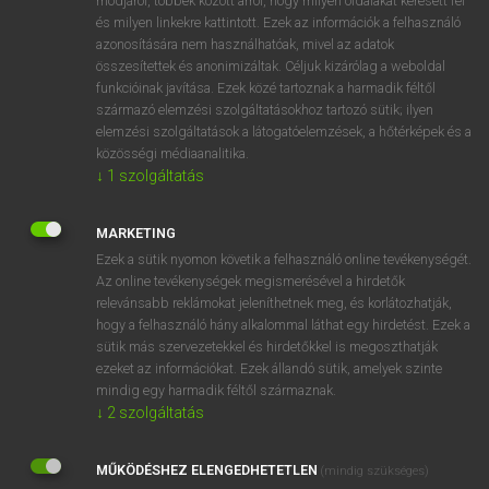
módjáról, többek között arról, hogy milyen oldalakat keresett fel
és milyen linkekre kattintott. Ezek az információk a felhasználó
VAN ELŐFIZETÉSED?
azonosítására nem használhatóak, mivel az adatok
összesítettek és anonimizáltak. Céljuk kizárólag a weboldal
Van előfizetésem a teljes szócikk megtekintéséhez.
funkcióinak javítása. Ezek közé tartoznak a harmadik féltől
származó elemzési szolgáltatásokhoz tartozó sütik; ilyen
BELÉPÉS
elemzési szolgáltatások a látogatóelemzések, a hőtérképek és a
közösségi médiaanalitika.
↓
1
szolgáltatás
MARKETING
Ezek a sütik nyomon követik a felhasználó online tevékenységét.
Az online tevékenységek megismerésével a hirdetők
NINCS ELŐFIZETÉSED?
relevánsabb reklámokat jeleníthetnek meg, és korlátozhatják,
Nincs regisztrációm és előfizetésem. A szótár 2 órás,
hogy a felhasználó hány alkalommal láthat egy hirdetést. Ezek a
díjmentes próbaverziójának elindításához regisztrálok és
sütik más szervezetekkel és hirdetőkkel is megoszthatják
belépek
.
ezeket az információkat. Ezek állandó sütik, amelyek szinte
mindig egy harmadik féltől származnak.
↓
2
szolgáltatás
REGISZTRÁCIÓ
MŰKÖDÉSHEZ ELENGEDHETETLEN
(mindig szükséges)