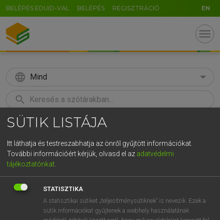
BELÉPÉS EDUID-VAL
BELÉPÉS
REGISZTRÁCIÓ
EN
menu
language
Mind
search
SÜTIK LISTÁJA
GR
KERESÉS
5
6
7
8
9
ö
ü
ó
Itt láthatja és testreszabhatja az önről gyűjtött információkat.
További információért kérjük, olvasd el az
adatvédelmi
r
t
z
u
i
o
p
ő
ú
MAGAY TAMÁS
tájékoztatónkat
.
Magyar−angol szótár
g
h
j
k
l
é
á
ű
Ω
STATISZTIKA
v
b
n
m
,
.
-
AltGr
A statisztikai sütiket „teljesítménysütiknek” is nevezik. Ezek a
sütik információkat gyűjtenek a webhely használatának