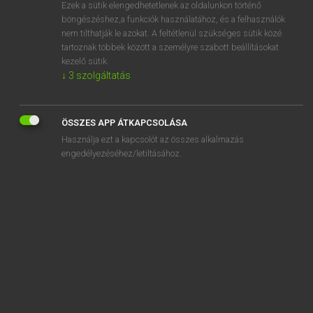
Ezek a sütik elengedhetetlenek az oldalunkon történő
böngészéshez,a funkciók használatához, és a felhasználók
nem tilthatják le azokat. A feltétlenül szükséges sütik közé
Magay Tamás
tartoznak többek között a személyre szabott beállításokat
MAGYAR−ANGOL SZÓTÁR
kezelő sütik.
↓
3
szolgáltatás
Kapcsolódó anyagok
elmozdulás
ÖSSZES APP ÁTKAPCSOLÁSA
elmúlás
Használja ezt a kapcsolót az összes alkalmazás
elmulaszt
engedélyezéséhez/letiltásához.
elmulasztás
elmulat
elmúlik
elmúlt
élmunkás
elnadrágol