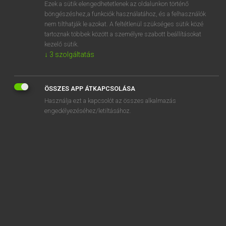
Ezek a sütik elengedhetetlenek az oldalunkon történő
böngészéshez,a funkciók használatához, és a felhasználók
nem tilthatják le azokat. A feltétlenül szükséges sütik közé
Magay Tamás
tartoznak többek között a személyre szabott beállításokat
MAGYAR−ANGOL SZÓTÁR
kezelő sütik.
↓
3
szolgáltatás
Kapcsolódó anyagok
ellátmány
ÖSSZES APP ÁTKAPCSOLÁSA
ellátogat
Használja ezt a kapcsolót az összes alkalmazás
ellátott
engedélyezéséhez/letiltásához.
ellátszik
ellazul
ellehet
ellehetetlenít
ellehetetlenül
ellen