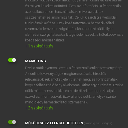
módjáról, többek között arról, hogy milyen oldalakat keresett fel
és milyen linkekre kattintott. Ezek az információk a felhasználó
VAN ELŐFIZETÉSED?
azonosítására nem használhatóak, mivel az adatok
összesítettek és anonimizáltak. Céljuk kizárólag a weboldal
Van előfizetésem a teljes szócikk megtekintéséhez.
funkcióinak javítása. Ezek közé tartoznak a harmadik féltől
származó elemzési szolgáltatásokhoz tartozó sütik; ilyen
BELÉPÉS
elemzési szolgáltatások a látogatóelemzések, a hőtérképek és a
közösségi médiaanalitika.
↓
1
szolgáltatás
MARKETING
Ezek a sütik nyomon követik a felhasználó online tevékenységét.
Az online tevékenységek megismerésével a hirdetők
NINCS ELŐFIZETÉSED?
relevánsabb reklámokat jeleníthetnek meg, és korlátozhatják,
Nincs regisztrációm és előfizetésem. A szótár 2 órás,
hogy a felhasználó hány alkalommal láthat egy hirdetést. Ezek a
díjmentes próbaverziójának elindításához regisztrálok és
sütik más szervezetekkel és hirdetőkkel is megoszthatják
belépek
.
ezeket az információkat. Ezek állandó sütik, amelyek szinte
mindig egy harmadik féltől származnak.
↓
2
szolgáltatás
REGISZTRÁCIÓ
MŰKÖDÉSHEZ ELENGEDHETETLEN
(mindig szükséges)