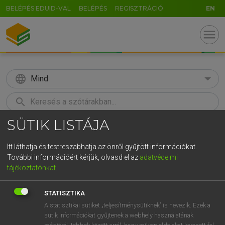
BELÉPÉS EDUID-VAL
BELÉPÉS
REGISZTRÁCIÓ
EN
menu
language
Mind
search
SÜTIK LISTÁJA
GR
KERESÉS
5
6
7
8
9
ö
ü
ó
Itt láthatja és testreszabhatja az önről gyűjtött információkat.
További információért kérjük, olvasd el az
adatvédelmi
r
t
z
u
i
o
p
ő
ú
MAGAY TAMÁS
tájékoztatónkat
.
Magyar−angol szótár
g
h
j
k
l
é
á
ű
Ω
STATISZTIKA
v
b
n
m
,
.
-
AltGr
A statisztikai sütiket „teljesítménysütiknek” is nevezik. Ezek a
sütik információkat gyűjtenek a webhely használatának