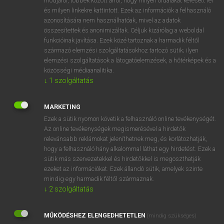
módjáról, többek között arról, hogy milyen oldalakat keresett fel
és milyen linkekre kattintott. Ezek az információk a felhasználó
VAN ELŐFIZETÉSED?
azonosítására nem használhatóak, mivel az adatok
összesítettek és anonimizáltak. Céljuk kizárólag a weboldal
Van előfizetésem a teljes szócikk megtekintéséhez.
funkcióinak javítása. Ezek közé tartoznak a harmadik féltől
származó elemzési szolgáltatásokhoz tartozó sütik; ilyen
BELÉPÉS
elemzési szolgáltatások a látogatóelemzések, a hőtérképek és a
közösségi médiaanalitika.
↓
1
szolgáltatás
MARKETING
Ezek a sütik nyomon követik a felhasználó online tevékenységét.
Az online tevékenységek megismerésével a hirdetők
NINCS ELŐFIZETÉSED?
relevánsabb reklámokat jeleníthetnek meg, és korlátozhatják,
Nincs regisztrációm és előfizetésem. A szótár 2 órás,
hogy a felhasználó hány alkalommal láthat egy hirdetést. Ezek a
díjmentes próbaverziójának elindításához regisztrálok és
sütik más szervezetekkel és hirdetőkkel is megoszthatják
belépek
.
ezeket az információkat. Ezek állandó sütik, amelyek szinte
mindig egy harmadik féltől származnak.
↓
2
szolgáltatás
REGISZTRÁCIÓ
MŰKÖDÉSHEZ ELENGEDHETETLEN
(mindig szükséges)