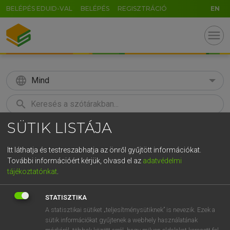
BELÉPÉS EDUID-VAL
BELÉPÉS
REGISZTRÁCIÓ
EN
menu
language
Mind
search
SÜTIK LISTÁJA
GR
KERESÉS
5
6
7
8
9
ö
ü
ó
Itt láthatja és testreszabhatja az önről gyűjtött információkat.
További információért kérjük, olvasd el az
adatvédelmi
r
t
z
u
i
o
p
ő
ú
MAGAY TAMÁS
tájékoztatónkat
.
Magyar−angol szótár
g
h
j
k
l
é
á
ű
Ω
STATISZTIKA
v
b
n
m
,
.
-
AltGr
A statisztikai sütiket „teljesítménysütiknek” is nevezik. Ezek a
sütik információkat gyűjtenek a webhely használatának