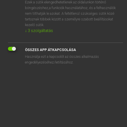
Ezek a sütik elengedhetetlenek az oldalunkon történő
böngészéshez,a funkciók használatához, és a felhasználók
nem tilthatják le azokat. A feltétlenül szükséges sütik közé
Magay Tamás
tartoznak többek között a személyre szabott beállításokat
MAGYAR−ANGOL SZÓTÁR
kezelő sütik.
↓
3
szolgáltatás
Kapcsolódó anyagok
alkatrészáruház
ÖSSZES APP ÁTKAPCSOLÁSA
alkatrészellátás
Használja ezt a kapcsolót az összes alkalmazás
alkatrészgyártás
engedélyezéséhez/letiltásához.
alkatrész-utánpótlás
alkatrészüzlet
alkímia
alkimista
alkirály
alkohol