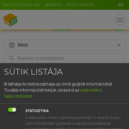
BELÉPÉS EDUID-VAL
BELÉPÉS
REGISZTRÁCIÓ
EN
menu
language
Mind
search
SÜTIK LISTÁJA
GR
KERESÉS
5
6
7
8
9
ö
ü
ó
Itt láthatja és testreszabhatja az önről gyűjtött információkat.
További információért kérjük, olvasd el az
adatvédelmi
r
t
z
u
i
o
p
ő
ú
MAGAY TAMÁS
tájékoztatónkat
.
Magyar−angol szótár
g
h
j
k
l
é
á
ű
Ω
STATISZTIKA
v
b
n
m
,
.
-
AltGr
A statisztikai sütiket „teljesítménysütiknek” is nevezik. Ezek a
sütik információkat gyűjtenek a webhely használatának