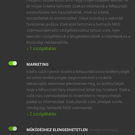
módjáról, többek között arról, hogy milyen oldalakat keresett fel
és milyen linkekre kattintott. Ezek az információk a felhasználó
VAN ELŐFIZETÉSED?
azonosítására nem használhatóak, mivel az adatok
összesítettek és anonimizáltak. Céljuk kizárólag a weboldal
Van előfizetésem a teljes szócikk megtekintéséhez.
funkcióinak javítása. Ezek közé tartoznak a harmadik féltől
származó elemzési szolgáltatásokhoz tartozó sütik; ilyen
BELÉPÉS
elemzési szolgáltatások a látogatóelemzések, a hőtérképek és a
közösségi médiaanalitika.
↓
1
szolgáltatás
MARKETING
Ezek a sütik nyomon követik a felhasználó online tevékenységét.
Az online tevékenységek megismerésével a hirdetők
NINCS ELŐFIZETÉSED?
relevánsabb reklámokat jeleníthetnek meg, és korlátozhatják,
Nincs regisztrációm és előfizetésem. A szótár 2 órás,
hogy a felhasználó hány alkalommal láthat egy hirdetést. Ezek a
díjmentes próbaverziójának elindításához regisztrálok és
sütik más szervezetekkel és hirdetőkkel is megoszthatják
belépek
.
ezeket az információkat. Ezek állandó sütik, amelyek szinte
mindig egy harmadik féltől származnak.
↓
2
szolgáltatás
REGISZTRÁCIÓ
MŰKÖDÉSHEZ ELENGEDHETETLEN
(mindig szükséges)