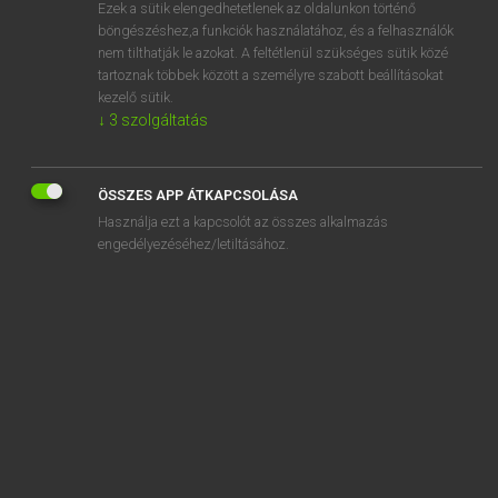
Ezek a sütik elengedhetetlenek az oldalunkon történő
böngészéshez,a funkciók használatához, és a felhasználók
nem tilthatják le azokat. A feltétlenül szükséges sütik közé
Magay Tamás
tartoznak többek között a személyre szabott beállításokat
MAGYAR−ANGOL SZÓTÁR
kezelő sütik.
↓
3
szolgáltatás
Kapcsolódó anyagok
élemedett
ÖSSZES APP ÁTKAPCSOLÁSA
elémegy
Használja ezt a kapcsolót az összes alkalmazás
elemel
engedélyezéséhez/letiltásához.
elementáris
Elemér
elemes
elemészt
elemez
elemi