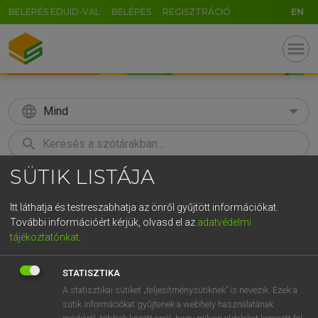
BELÉPÉS EDUID-VAL
BELÉPÉS
REGISZTRÁCIÓ
EN
menu
language
Mind
search
SÜTIK LISTÁJA
GR
KERESÉS
5
6
7
8
9
ö
ü
ó
Itt láthatja és testreszabhatja az önről gyűjtött információkat.
További információért kérjük, olvasd el az
adatvédelmi
r
t
z
u
i
o
p
ő
ú
MAGAY TAMÁS
tájékoztatónkat
.
Magyar−angol szótár
g
h
j
k
l
é
á
ű
Ω
STATISZTIKA
v
b
n
m
,
.
-
AltGr
A statisztikai sütiket „teljesítménysütiknek” is nevezik. Ezek a
sütik információkat gyűjtenek a webhely használatának