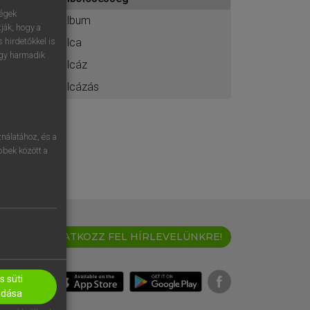
ához
ségek
album
ják, hogy a
álca
 hirdetőkkel is
egy harmadik
álcáz
álcázás
nálatához, és a
öbbek között a
IRATKOZZ FEL HÍRLEVELÜNKRE!
 süti
adása