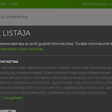
ÉGEK
GYIK
BELÉPÉS EDUID-V
ELŐZMÉNYEK
 LISTÁJA
és testreszabhatja az önről gyűjtött információkat.
További információért k
HU
DE
CN
FR
ES
IT
NL
RU
GR
adatvédelmi tájékoztatónkat
.
Y TAMÁS
1
2
3
4
5
6
7
8
9
ar−angol szótár
TATISZTIKA
q
w
e
r
t
z
u
i
 statisztikai sütiket „teljesítménysütiknek” is nevezik. Ezek a sütik információkat gy
ebhely használatának módjáról, többek között arról, hogy milyen oldalakat keresett 
a
s
d
f
g
h
j
k
l
é
inkekre kattintott. Ezek az információk a felhasználó azonosítására nem használható
datok összesítettek és anonimizáltak. Céljuk kizárólag a weboldal funkcióinak javít
í
y
x
c
v
b
n
m
,
.
artoznak a harmadik féltől származó elemzési szolgáltatásokhoz tartozó sütik; ilye
zolgáltatások a látogatóelemzések, a hőtérképek és a közösségi médiaanalitika.
VAN ELŐFIZETÉSED?
NINCS ELŐFIZETÉSED
1
szolgáltatás
előfizetésem a teljes szócikk
Nincs regisztrációm és előfiz
megtekintéséhez.
A szótár 2 órás, díjmente
MARKETING