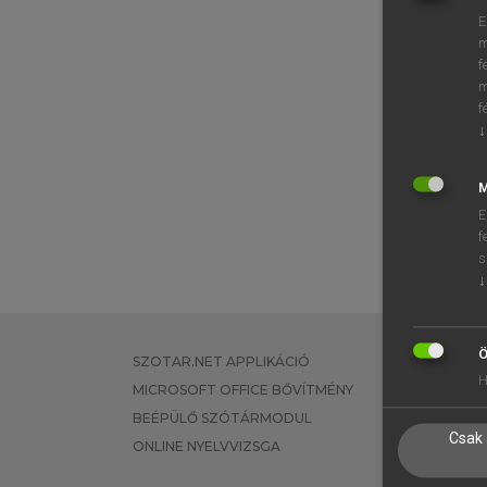
E
m
f
m
f
↓
M
E
f
s
↓
Ö
SZOTAR.NET APPLIKÁCIÓ
EGYÉNI FEL
H
MICROSOFT OFFICE BŐVÍTMÉNY
TANULÓKNA
BEÉPÜLŐ SZÓTÁRMODUL
OKTATÁSI I
Csak 
ONLINE NYELVVIZSGA
VÁLLALATI 