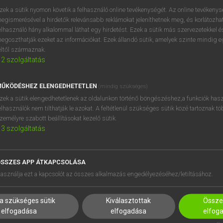
próbaverziójának elindítás
zek a sütik nyomon követik a felhasználó online tevékenységét. Az online tevékeny
BELÉPÉS
regisztrálok és
belépek
.
egismerésével a hirdetők relevánsabb reklámokat jeleníthetnek meg, és korlátozhat
elhasználó hány alkalommal láthat egy hirdetést. Ezek a sütik más szervezetekkel és
egoszthatják ezeket az információkat. Ezek állandó sütik, amelyek szinte mindig 
REGISZTRÁCIÓ
éltől származnak.
2
szolgáltatás
ŰKÖDÉSHEZ ELENGEDHETETLEN
(mindig szükséges)
zek a sütik elengedhetetlenek az oldalunkon történő böngészéshez,a funkciók hasz
elhasználók nem tilthatják le azokat. A feltétlenül szükséges sütik közé tartoznak t
zemélyre szabott beállításokat kezelő sütik.
3
szolgáltatás
SSZES APP ÁTKAPCSOLÁSA
HASZNÁLÓKNAK
SÚGÓ
asználja ezt a kapcsolót az összes alkalmazás engedélyezéséhez/letiltásához.
K
RÓLUNK
NTÉZMÉNYEKNEK
ELÉRHETŐSÉG
a szükséges sütik
Kiválasztottak
Összes
MEGOLDÁSOK
SÜTI BEÁLLÍTÁSOK
elfogadása
elfogadása
elfog