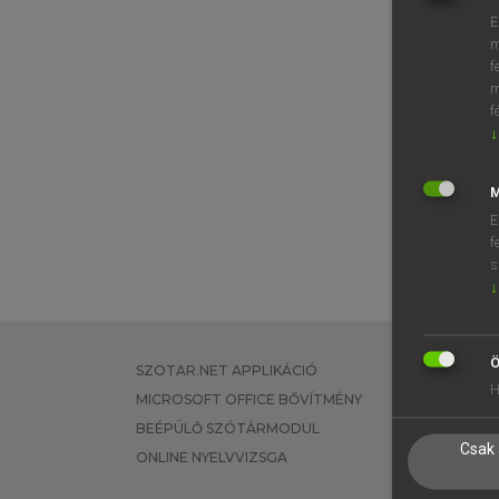
E
m
f
m
f
↓
M
E
f
s
↓
Ö
SZOTAR.NET APPLIKÁCIÓ
EGYÉNI FEL
H
MICROSOFT OFFICE BŐVÍTMÉNY
TANULÓKNA
BEÉPÜLŐ SZÓTÁRMODUL
OKTATÁSI I
Csak 
ONLINE NYELVVIZSGA
VÁLLALATI 