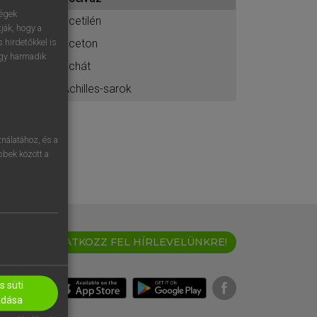
ához
ségek
acetilén
ják, hogy a
aceton
 hirdetőkkel is
egy harmadik
achát
Achilles-sarok
nálatához, és a
öbbek között a
IRATKOZZ FEL HÍRLEVELÜNKRE!
 süti
adása