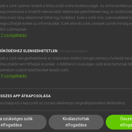
próbaverziójának elindítás
zek a sütik nyomon követik a felhasználó online tevékenységét. Az online tevékeny
BELÉPÉS
regisztrálok és
belépek
.
egismerésével a hirdetők relevánsabb reklámokat jeleníthetnek meg, és korlátozhat
elhasználó hány alkalommal láthat egy hirdetést. Ezek a sütik más szervezetekkel és
egoszthatják ezeket az információkat. Ezek állandó sütik, amelyek szinte mindig 
REGISZTRÁCIÓ
éltől származnak.
2
szolgáltatás
ŰKÖDÉSHEZ ELENGEDHETETLEN
(mindig szükséges)
zek a sütik elengedhetetlenek az oldalunkon történő böngészéshez,a funkciók hasz
elhasználók nem tilthatják le azokat. A feltétlenül szükséges sütik közé tartoznak t
zemélyre szabott beállításokat kezelő sütik.
3
szolgáltatás
SSZES APP ÁTKAPCSOLÁSA
HASZNÁLÓKNAK
SÚGÓ
asználja ezt a kapcsolót az összes alkalmazás engedélyezéséhez/letiltásához.
K
RÓLUNK
NTÉZMÉNYEKNEK
ELÉRHETŐSÉG
a szükséges sütik
Kiválasztottak
Összes
MEGOLDÁSOK
SÜTI BEÁLLÍTÁSOK
elfogadása
elfogadása
elfog