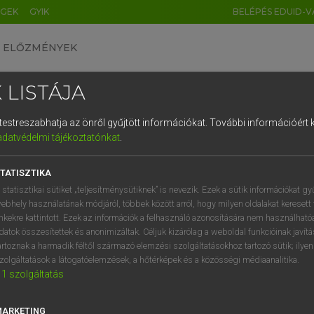
ÉGEK
GYIK
BELÉPÉS EDUID-V
ELŐZMÉNYEK
 LISTÁJA
és testreszabhatja az önről gyűjtött információkat.
További információért k
HU
DE
CN
FR
ES
IT
NL
RU
GR
adatvédelmi tájékoztatónkat
.
Y TAMÁS
1
2
3
4
5
6
7
8
9
ar−angol szótár
TATISZTIKA
q
w
e
r
t
z
u
i
 statisztikai sütiket „teljesítménysütiknek” is nevezik. Ezek a sütik információkat gy
ebhely használatának módjáról, többek között arról, hogy milyen oldalakat keresett 
a
s
d
f
g
h
j
k
l
é
inkekre kattintott. Ezek az információk a felhasználó azonosítására nem használható
datok összesítettek és anonimizáltak. Céljuk kizárólag a weboldal funkcióinak javít
í
y
x
c
v
b
n
m
,
.
artoznak a harmadik féltől származó elemzési szolgáltatásokhoz tartozó sütik; ilye
zolgáltatások a látogatóelemzések, a hőtérképek és a közösségi médiaanalitika.
VAN ELŐFIZETÉSED?
NINCS ELŐFIZETÉSED
1
szolgáltatás
előfizetésem a teljes szócikk
Nincs regisztrációm és előfiz
megtekintéséhez.
A szótár 2 órás, díjmente
MARKETING