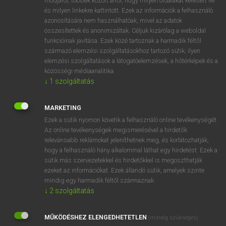
módjáról, többek között arról, hogy milyen oldalakat keresett fel
és milyen linkekre kattintott. Ezek az információk a felhasználó
VAN ELŐFIZETÉSED?
azonosítására nem használhatóak, mivel az adatok
összesítettek és anonimizáltak. Céljuk kizárólag a weboldal
Van előfizetésem a teljes szócikk megtekintéséhez.
funkcióinak javítása. Ezek közé tartoznak a harmadik féltől
származó elemzési szolgáltatásokhoz tartozó sütik; ilyen
BELÉPÉS
elemzési szolgáltatások a látogatóelemzések, a hőtérképek és a
közösségi médiaanalitika.
↓
1
szolgáltatás
MARKETING
Ezek a sütik nyomon követik a felhasználó online tevékenységét.
Az online tevékenységek megismerésével a hirdetők
NINCS ELŐFIZETÉSED?
relevánsabb reklámokat jeleníthetnek meg, és korlátozhatják,
Nincs regisztrációm és előfizetésem. A szótár 2 órás,
hogy a felhasználó hány alkalommal láthat egy hirdetést. Ezek a
díjmentes próbaverziójának elindításához regisztrálok és
sütik más szervezetekkel és hirdetőkkel is megoszthatják
belépek
.
ezeket az információkat. Ezek állandó sütik, amelyek szinte
mindig egy harmadik féltől származnak.
↓
2
szolgáltatás
REGISZTRÁCIÓ
MŰKÖDÉSHEZ ELENGEDHETETLEN
(mindig szükséges)