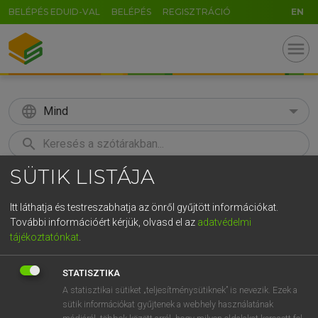
BELÉPÉS EDUID-VAL
BELÉPÉS
REGISZTRÁCIÓ
EN
menu
language
Mind
search
SÜTIK LISTÁJA
GR
KERESÉS
5
6
7
8
9
ö
ü
ó
Itt láthatja és testreszabhatja az önről gyűjtött információkat.
További információért kérjük, olvasd el az
adatvédelmi
r
t
z
u
i
o
p
ő
ú
MAGAY TAMÁS
tájékoztatónkat
.
Magyar−angol szótár
g
h
j
k
l
é
á
ű
Ω
STATISZTIKA
v
b
n
m
,
.
-
AltGr
A statisztikai sütiket „teljesítménysütiknek” is nevezik. Ezek a
sütik információkat gyűjtenek a webhely használatának