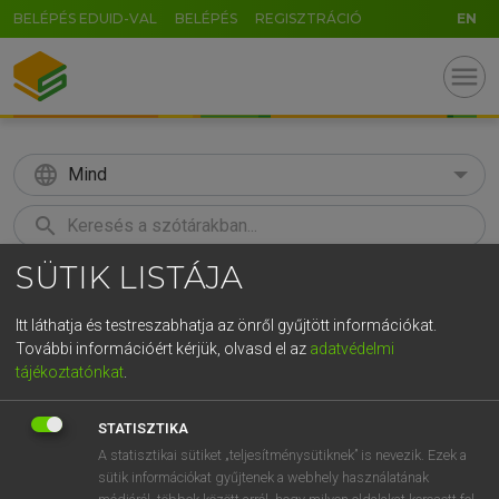
BELÉPÉS EDUID-VAL
BELÉPÉS
REGISZTRÁCIÓ
EN
menu
language
Mind
search
SÜTIK LISTÁJA
GR
KERESÉS
5
6
7
8
9
ö
ü
ó
Itt láthatja és testreszabhatja az önről gyűjtött információkat.
További információért kérjük, olvasd el az
adatvédelmi
r
t
z
u
i
o
p
ő
ú
LÁZÁR A. PÉTER, VARGA GYÖRGY
tájékoztatónkat
.
Magyar−angol egyetemes nagyszótár
g
h
j
k
l
é
á
ű
Ω
STATISZTIKA
v
b
n
m
,
.
-
AltGr
A statisztikai sütiket „teljesítménysütiknek” is nevezik. Ezek a
sütik információkat gyűjtenek a webhely használatának