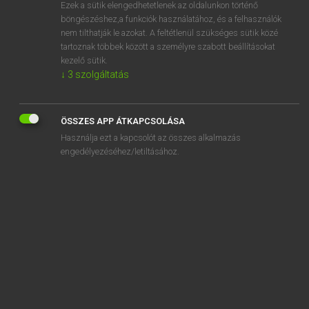
Ezek a sütik elengedhetetlenek az oldalunkon történő
böngészéshez,a funkciók használatához, és a felhasználók
nem tilthatják le azokat. A feltétlenül szükséges sütik közé
Lázár A. Péter, Varga György
tartoznak többek között a személyre szabott beállításokat
MAGYAR−ANGOL EGYETEMES NAGYSZÓTÁR
kezelő sütik.
↓
3
szolgáltatás
Kapcsolódó anyagok
alaptőke-emelés
ÖSSZES APP ÁTKAPCSOLÁSA
alaptörvény
Használja ezt a kapcsolót az összes alkalmazás
alaptudás
engedélyezéséhez/letiltásához.
alaptulajdonság
-alapú
alapul
alapvakolat
alapválaszték
alapváltozat