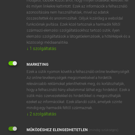
módjáról, többek között arról, hogy milyen oldalakat keresett fel
és milyen linkekre kattintott. Ezek az információk a felhasználó
VAN ELŐFIZETÉSED?
azonosítására nem használhatóak, mivel az adatok
összesítettek és anonimizáltak. Céljuk kizárólag a weboldal
Van előfizetésem a teljes szócikk megtekintéséhez.
funkcióinak javítása. Ezek közé tartoznak a harmadik féltől
származó elemzési szolgáltatásokhoz tartozó sütik; ilyen
BELÉPÉS
elemzési szolgáltatások a látogatóelemzések, a hőtérképek és a
közösségi médiaanalitika.
↓
1
szolgáltatás
MARKETING
Ezek a sütik nyomon követik a felhasználó online tevékenységét.
Az online tevékenységek megismerésével a hirdetők
NINCS ELŐFIZETÉSED?
relevánsabb reklámokat jeleníthetnek meg, és korlátozhatják,
Nincs regisztrációm és előfizetésem. A szótár 2 órás,
hogy a felhasználó hány alkalommal láthat egy hirdetést. Ezek a
díjmentes próbaverziójának elindításához regisztrálok és
sütik más szervezetekkel és hirdetőkkel is megoszthatják
belépek
.
ezeket az információkat. Ezek állandó sütik, amelyek szinte
mindig egy harmadik féltől származnak.
↓
2
szolgáltatás
REGISZTRÁCIÓ
MŰKÖDÉSHEZ ELENGEDHETETLEN
(mindig szükséges)