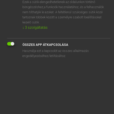
Ezek a sütik elengedhetetlenek az oldalunkon történő
böngészéshez,a funkciók használatához, és a felhasználók
nem tilthatják le azokat. A feltétlenül szükséges sütik közé
Lázár A. Péter, Varga György
tartoznak többek között a személyre szabott beállításokat
MAGYAR−ANGOL EGYETEMES NAGYSZÓTÁR
kezelő sütik.
↓
3
szolgáltatás
Kapcsolódó anyagok
fiáker
ÖSSZES APP ÁTKAPCSOLÁSA
fiákeres
Használja ezt a kapcsolót az összes alkalmazás
fial
engedélyezéséhez/letiltásához.
fiálé
fias
fiaskó
Fiastyúk
fiatal
fiatalasszony