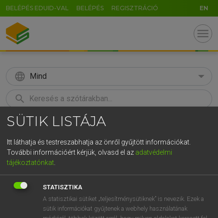
BELÉPÉS EDUID-VAL
BELÉPÉS
REGISZTRÁCIÓ
EN
menu
language
Mind
search
SÜTIK LISTÁJA
GR
KERESÉS
5
6
7
8
9
ö
ü
ó
Itt láthatja és testreszabhatja az önről gyűjtött információkat.
További információért kérjük, olvasd el az
adatvédelmi
r
t
z
u
i
o
p
ő
ú
LÁZÁR A. PÉTER, VARGA GYÖRGY
tájékoztatónkat
.
Magyar−angol egyetemes nagyszótár
g
h
j
k
l
é
á
ű
Ω
STATISZTIKA
v
b
n
m
,
.
-
AltGr
A statisztikai sütiket „teljesítménysütiknek” is nevezik. Ezek a
sütik információkat gyűjtenek a webhely használatának