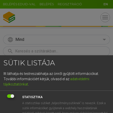
BELÉPÉS EDUID-VAL
BELÉPÉS
REGISZTRÁCIÓ
EN
menu
language
Mind
search
SÜTIK LISTÁJA
GR
KERESÉS
5
6
7
8
9
ö
ü
ó
Itt láthatja és testreszabhatja az önről gyűjtött információkat.
További információért kérjük, olvasd el az
adatvédelmi
r
t
z
u
i
o
p
ő
ú
LÁZÁR A. PÉTER, VARGA GYÖRGY
tájékoztatónkat
.
Magyar−angol egyetemes nagyszótár
g
h
j
k
l
é
á
ű
Ω
STATISZTIKA
v
b
n
m
,
.
-
AltGr
A statisztikai sütiket „teljesítménysütiknek” is nevezik. Ezek a
sütik információkat gyűjtenek a webhely használatának