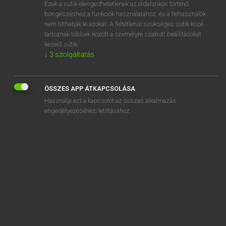
Ezek a sütik elengedhetetlenek az oldalunkon történő
böngészéshez,a funkciók használatához, és a felhasználók
nem tilthatják le azokat. A feltétlenül szükséges sütik közé
Lázár A. Péter, Varga György
tartoznak többek között a személyre szabott beállításokat
MAGYAR−ANGOL EGYETEMES NAGYSZÓTÁR
kezelő sütik.
↓
3
szolgáltatás
Kapcsolódó anyagok
ökologizmus
ÖSSZES APP ÁTKAPCSOLÁSA
ökológus
Használja ezt a kapcsolót az összes alkalmazás
ökonevelés
engedélyezéséhez/letiltásához.
ökonometria
ökonometrista
ökonómia
ökonyaralás
ökoőrült
ökopolitika