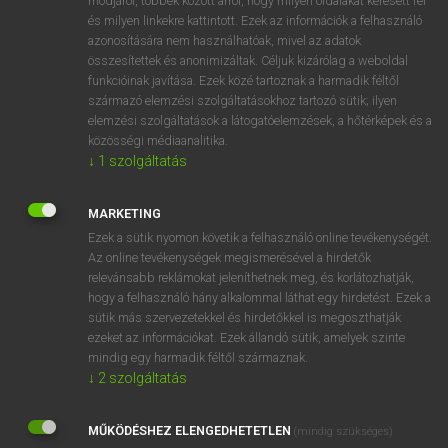
módjáról, többek között arról, hogy milyen oldalakat keresett fel
és milyen linkekre kattintott. Ezek az információk a felhasználó
VAN ELŐFIZETÉSED?
azonosítására nem használhatóak, mivel az adatok
összesítettek és anonimizáltak. Céljuk kizárólag a weboldal
Van előfizetésem a teljes szócikk megtekintéséhez.
funkcióinak javítása. Ezek közé tartoznak a harmadik féltől
származó elemzési szolgáltatásokhoz tartozó sütik; ilyen
BELÉPÉS
elemzési szolgáltatások a látogatóelemzések, a hőtérképek és a
közösségi médiaanalitika.
↓
1
szolgáltatás
MARKETING
Ezek a sütik nyomon követik a felhasználó online tevékenységét.
Az online tevékenységek megismerésével a hirdetők
NINCS ELŐFIZETÉSED?
relevánsabb reklámokat jeleníthetnek meg, és korlátozhatják,
Nincs regisztrációm és előfizetésem. A szótár 2 órás,
hogy a felhasználó hány alkalommal láthat egy hirdetést. Ezek a
díjmentes próbaverziójának elindításához regisztrálok és
sütik más szervezetekkel és hirdetőkkel is megoszthatják
belépek
.
ezeket az információkat. Ezek állandó sütik, amelyek szinte
mindig egy harmadik féltől származnak.
↓
2
szolgáltatás
REGISZTRÁCIÓ
MŰKÖDÉSHEZ ELENGEDHETETLEN
(mindig szükséges)