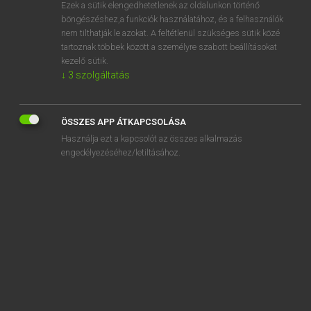
Ezek a sütik elengedhetetlenek az oldalunkon történő
böngészéshez,a funkciók használatához, és a felhasználók
nem tilthatják le azokat. A feltétlenül szükséges sütik közé
Lázár A. Péter, Varga György
tartoznak többek között a személyre szabott beállításokat
MAGYAR−ANGOL EGYETEMES NAGYSZÓTÁR
kezelő sütik.
↓
3
szolgáltatás
Kapcsolódó anyagok
talpraállás
ÖSSZES APP ÁTKAPCSOLÁSA
talpraállási időszak
Használja ezt a kapcsolót az összes alkalmazás
talpraesett
engedélyezéséhez/letiltásához.
talpreflexológia
talpreflexológus
táltos
tályog
tályogosodik
t. a. m.