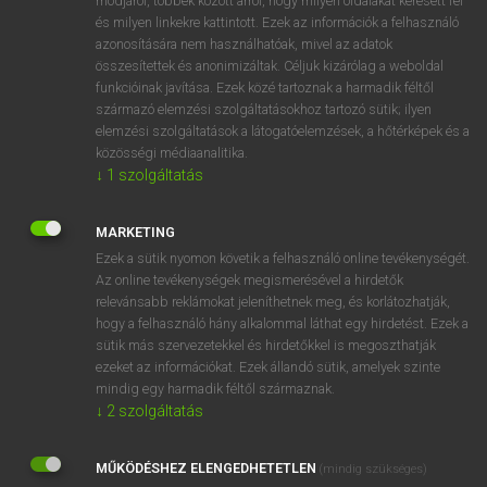
módjáról, többek között arról, hogy milyen oldalakat keresett fel
és milyen linkekre kattintott. Ezek az információk a felhasználó
VAN ELŐFIZETÉSED?
azonosítására nem használhatóak, mivel az adatok
összesítettek és anonimizáltak. Céljuk kizárólag a weboldal
Van előfizetésem a teljes szócikk megtekintéséhez.
funkcióinak javítása. Ezek közé tartoznak a harmadik féltől
származó elemzési szolgáltatásokhoz tartozó sütik; ilyen
BELÉPÉS
elemzési szolgáltatások a látogatóelemzések, a hőtérképek és a
közösségi médiaanalitika.
↓
1
szolgáltatás
MARKETING
Ezek a sütik nyomon követik a felhasználó online tevékenységét.
Az online tevékenységek megismerésével a hirdetők
NINCS ELŐFIZETÉSED?
relevánsabb reklámokat jeleníthetnek meg, és korlátozhatják,
Nincs regisztrációm és előfizetésem. A szótár 2 órás,
hogy a felhasználó hány alkalommal láthat egy hirdetést. Ezek a
díjmentes próbaverziójának elindításához regisztrálok és
sütik más szervezetekkel és hirdetőkkel is megoszthatják
belépek
.
ezeket az információkat. Ezek állandó sütik, amelyek szinte
mindig egy harmadik féltől származnak.
↓
2
szolgáltatás
REGISZTRÁCIÓ
MŰKÖDÉSHEZ ELENGEDHETETLEN
(mindig szükséges)