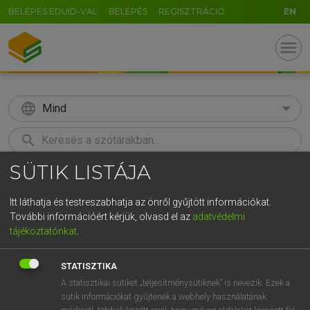
BELÉPÉS EDUID-VAL
BELÉPÉS
REGISZTRÁCIÓ
EN
menu
language
Mind
search
SÜTIK LISTÁJA
GR
KERESÉS
5
6
7
8
9
ö
ü
ó
Itt láthatja és testreszabhatja az önről gyűjtött információkat.
További információért kérjük, olvasd el az
adatvédelmi
r
t
z
u
i
o
p
ő
ú
LÁZÁR A. PÉTER, VARGA GYÖRGY
tájékoztatónkat
.
Magyar−angol egyetemes nagyszótár
g
h
j
k
l
é
á
ű
Ω
STATISZTIKA
v
b
n
m
,
.
-
AltGr
A statisztikai sütiket „teljesítménysütiknek” is nevezik. Ezek a
sütik információkat gyűjtenek a webhely használatának