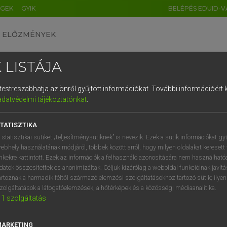
ÉGEK
GYIK
BELÉPÉS EDUID-V
ELŐZMÉNYEK
 LISTÁJA
és testreszabhatja az önről gyűjtött információkat.
További információért k
HU
DE
CN
FR
ES
IT
NL
RU
GR
adatvédelmi tájékoztatónkat
.
 A. PÉTER, VARGA GYÖRGY
1
2
3
4
5
6
7
8
9
yar−angol egyetemes nagyszótár
TATISZTIKA
q
w
e
r
t
z
u
i
 statisztikai sütiket „teljesítménysütiknek” is nevezik. Ezek a sütik információkat gy
ebhely használatának módjáról, többek között arról, hogy milyen oldalakat keresett 
a
s
d
f
g
h
j
k
l
é
inkekre kattintott. Ezek az információk a felhasználó azonosítására nem használható
datok összesítettek és anonimizáltak. Céljuk kizárólag a weboldal funkcióinak javít
í
y
x
c
v
b
n
m
,
.
artoznak a harmadik féltől származó elemzési szolgáltatásokhoz tartozó sütik; ilye
zolgáltatások a látogatóelemzések, a hőtérképek és a közösségi médiaanalitika.
VAN ELŐFIZETÉSED?
NINCS ELŐFIZETÉSED
1
szolgáltatás
előfizetésem a teljes szócikk
Nincs regisztrációm és előfiz
megtekintéséhez.
A szótár 2 órás, díjmente
MARKETING