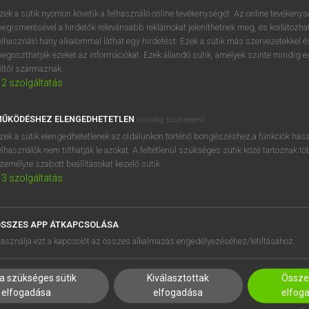
próbaverziójának elindítás
zek a sütik nyomon követik a felhasználó online tevékenységét. Az online tevékeny
BELÉPÉS
regisztrálok és
belépek
.
egismerésével a hirdetők relevánsabb reklámokat jeleníthetnek meg, és korlátozhat
elhasználó hány alkalommal láthat egy hirdetést. Ezek a sütik más szervezetekkel és
egoszthatják ezeket az információkat. Ezek állandó sütik, amelyek szinte mindig 
REGISZTRÁCIÓ
éltől származnak.
2
szolgáltatás
ŰKÖDÉSHEZ ELENGEDHETETLEN
(mindig szükséges)
zek a sütik elengedhetetlenek az oldalunkon történő böngészéshez,a funkciók hasz
elhasználók nem tilthatják le azokat. A feltétlenül szükséges sütik közé tartoznak t
zemélyre szabott beállításokat kezelő sütik.
3
szolgáltatás
SSZES APP ÁTKAPCSOLÁSA
HASZNÁLÓKNAK
SÚGÓ
asználja ezt a kapcsolót az összes alkalmazás engedélyezéséhez/letiltásához.
K
RÓLUNK
NTÉZMÉNYEKNEK
ELÉRHETŐSÉG
a szükséges sütik
Kiválasztottak
Összes
MEGOLDÁSOK
SÜTI BEÁLLÍTÁSOK
elfogadása
elfogadása
elfog