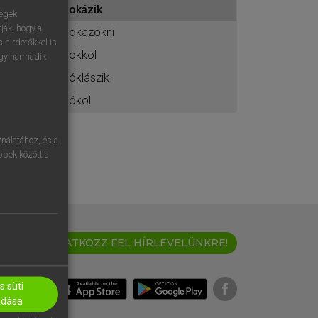
bokázik
ához
ségek
ják, hogy a
bokazokni
 hirdetőkkel is
bokkol
egy harmadik
bóklászik
bókol
nálatához, és a
öbbek között a
IRATKOZZ FEL HÍRLEVELÜNKRE!
 süti
adása