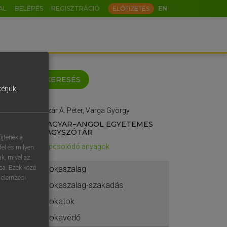
AL
BELÉPÉS
REGISZTRÁCIÓ
ELŐFIZETÉS
EN
keyboard
KERESÉS
érjük,
Lázár A. Péter, Varga György
ö
ü
ó
MAGYAR−ANGOL EGYETEMES
NAGYSZÓTÁR
o
p
ő
ú
űjtenek a
Kapcsolódó anyagok
fel és milyen
á
ű
Ω
ak, mivel az
ása. Ezek közé
bokaszalag
-
AltGr
n elemzési
bokaszalag-szakadás
?
bokatok
etésem.
bokavédő
s