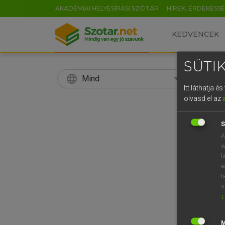
AKADÉMIAI HELYESÍRÁSI SZÓTÁR
HÍREK, ÉRDEKESS
KEDVENCEK
SÜTIK
language
search
Mind
Itt láthatja 
EN
olvasd el az
LÁZÁR
0
Mag
S
A
w
l
a
t
s
↓
Van 