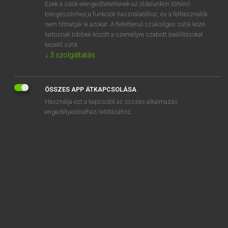
Ezek a sütik elengedhetetlenek az oldalunkon történő
böngészéshez,a funkciók használatához, és a felhasználók
nem tilthatják le azokat. A feltétlenül szükséges sütik közé
Lázár A. Péter, Varga György
tartoznak többek között a személyre szabott beállításokat
MAGYAR−ANGOL EGYETEMES NAGYSZÓTÁR
kezelő sütik.
↓
3
szolgáltatás
Kapcsolódó anyagok
asszimilál
ÖSSZES APP ÁTKAPCSOLÁSA
asszimilálódik
Használja ezt a kapcsolót az összes alkalmazás
asszír
engedélyezéséhez/letiltásához.
asszirológia
assziszt
asszisztál
asszisztált
asszisztencia
asszisztens