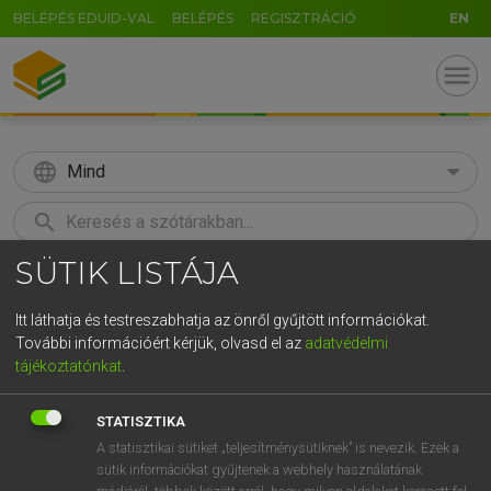
BELÉPÉS EDUID-VAL
BELÉPÉS
REGISZTRÁCIÓ
EN
menu
language
Mind
search
SÜTIK LISTÁJA
GR
KERESÉS
5
6
7
8
9
ö
ü
ó
Itt láthatja és testreszabhatja az önről gyűjtött információkat.
További információért kérjük, olvasd el az
adatvédelmi
r
t
z
u
i
o
p
ő
ú
LÁZÁR A. PÉTER, VARGA GYÖRGY
tájékoztatónkat
.
Magyar−angol egyetemes nagyszótár
g
h
j
k
l
é
á
ű
Ω
STATISZTIKA
v
b
n
m
,
.
-
AltGr
A statisztikai sütiket „teljesítménysütiknek” is nevezik. Ezek a
sütik információkat gyűjtenek a webhely használatának