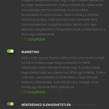
módjáról, többek között arról, hogy milyen oldalakat keresett fel
és milyen linkekre kattintott. Ezek az információk a felhasználó
VAN ELŐFIZETÉSED?
azonosítására nem használhatóak, mivel az adatok
összesítettek és anonimizáltak. Céljuk kizárólag a weboldal
Van előfizetésem a teljes szócikk megtekintéséhez.
funkcióinak javítása. Ezek közé tartoznak a harmadik féltől
származó elemzési szolgáltatásokhoz tartozó sütik; ilyen
BELÉPÉS
elemzési szolgáltatások a látogatóelemzések, a hőtérképek és a
közösségi médiaanalitika.
↓
1
szolgáltatás
MARKETING
Ezek a sütik nyomon követik a felhasználó online tevékenységét.
Az online tevékenységek megismerésével a hirdetők
NINCS ELŐFIZETÉSED?
relevánsabb reklámokat jeleníthetnek meg, és korlátozhatják,
Nincs regisztrációm és előfizetésem. A szótár 2 órás,
hogy a felhasználó hány alkalommal láthat egy hirdetést. Ezek a
díjmentes próbaverziójának elindításához regisztrálok és
sütik más szervezetekkel és hirdetőkkel is megoszthatják
belépek
.
ezeket az információkat. Ezek állandó sütik, amelyek szinte
mindig egy harmadik féltől származnak.
↓
2
szolgáltatás
REGISZTRÁCIÓ
MŰKÖDÉSHEZ ELENGEDHETETLEN
(mindig szükséges)