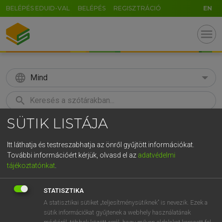
BELÉPÉS EDUID-VAL
BELÉPÉS
REGISZTRÁCIÓ
EN
menu
language
Mind
search
SÜTIK LISTÁJA
GR
KERESÉS
5
6
7
8
9
ö
ü
ó
Itt láthatja és testreszabhatja az önről gyűjtött információkat.
További információért kérjük, olvasd el az
adatvédelmi
r
t
z
u
i
o
p
ő
ú
LÁZÁR A. PÉTER, VARGA GYÖRGY
tájékoztatónkat
.
Magyar−angol egyetemes nagyszótár
g
h
j
k
l
é
á
ű
Ω
STATISZTIKA
v
b
n
m
,
.
-
AltGr
A statisztikai sütiket „teljesítménysütiknek” is nevezik. Ezek a
sütik információkat gyűjtenek a webhely használatának