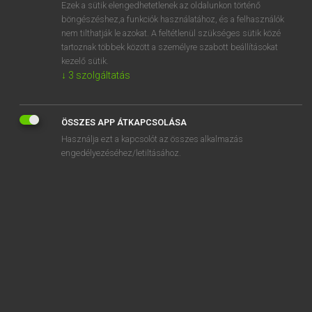
Ezek a sütik elengedhetetlenek az oldalunkon történő
böngészéshez,a funkciók használatához, és a felhasználók
nem tilthatják le azokat. A feltétlenül szükséges sütik közé
Lázár A. Péter, Varga György
tartoznak többek között a személyre szabott beállításokat
MAGYAR−ANGOL EGYETEMES NAGYSZÓTÁR
kezelő sütik.
↓
3
szolgáltatás
Kapcsolódó anyagok
alloszaurusz
ÖSSZES APP ÁTKAPCSOLÁSA
állószedés
Használja ezt a kapcsolót az összes alkalmazás
állószörf
engedélyezéséhez/letiltásához.
állószörfdeszka
állószörfözés
állótőke
allotrop
allotrópia
állott