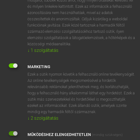
módjáról, többek között arról, hogy milyen oldalakat keresett fel
és milyen linkekre kattintott. Ezek az információk a felhasználó
VAN ELŐFIZETÉSED?
azonosítására nem használhatóak, mivel az adatok
összesítettek és anonimizáltak. Céljuk kizárólag a weboldal
Van előfizetésem a teljes szócikk megtekintéséhez.
funkcióinak javítása. Ezek közé tartoznak a harmadik féltől
származó elemzési szolgáltatásokhoz tartozó sütik; ilyen
BELÉPÉS
elemzési szolgáltatások a látogatóelemzések, a hőtérképek és a
közösségi médiaanalitika.
↓
1
szolgáltatás
MARKETING
Ezek a sütik nyomon követik a felhasználó online tevékenységét.
Az online tevékenységek megismerésével a hirdetők
NINCS ELŐFIZETÉSED?
relevánsabb reklámokat jeleníthetnek meg, és korlátozhatják,
Nincs regisztrációm és előfizetésem. A szótár 2 órás,
hogy a felhasználó hány alkalommal láthat egy hirdetést. Ezek a
díjmentes próbaverziójának elindításához regisztrálok és
sütik más szervezetekkel és hirdetőkkel is megoszthatják
belépek
.
ezeket az információkat. Ezek állandó sütik, amelyek szinte
mindig egy harmadik féltől származnak.
↓
2
szolgáltatás
REGISZTRÁCIÓ
MŰKÖDÉSHEZ ELENGEDHETETLEN
(mindig szükséges)