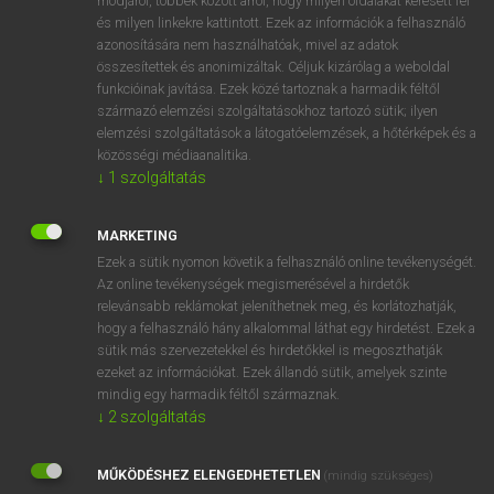
módjáról, többek között arról, hogy milyen oldalakat keresett fel
és milyen linkekre kattintott. Ezek az információk a felhasználó
VAN ELŐFIZETÉSED?
azonosítására nem használhatóak, mivel az adatok
összesítettek és anonimizáltak. Céljuk kizárólag a weboldal
Van előfizetésem a teljes szócikk megtekintéséhez.
funkcióinak javítása. Ezek közé tartoznak a harmadik féltől
származó elemzési szolgáltatásokhoz tartozó sütik; ilyen
BELÉPÉS
elemzési szolgáltatások a látogatóelemzések, a hőtérképek és a
közösségi médiaanalitika.
↓
1
szolgáltatás
MARKETING
Ezek a sütik nyomon követik a felhasználó online tevékenységét.
Az online tevékenységek megismerésével a hirdetők
NINCS ELŐFIZETÉSED?
relevánsabb reklámokat jeleníthetnek meg, és korlátozhatják,
Nincs regisztrációm és előfizetésem. A szótár 2 órás,
hogy a felhasználó hány alkalommal láthat egy hirdetést. Ezek a
díjmentes próbaverziójának elindításához regisztrálok és
sütik más szervezetekkel és hirdetőkkel is megoszthatják
belépek
.
ezeket az információkat. Ezek állandó sütik, amelyek szinte
mindig egy harmadik féltől származnak.
↓
2
szolgáltatás
REGISZTRÁCIÓ
MŰKÖDÉSHEZ ELENGEDHETETLEN
(mindig szükséges)