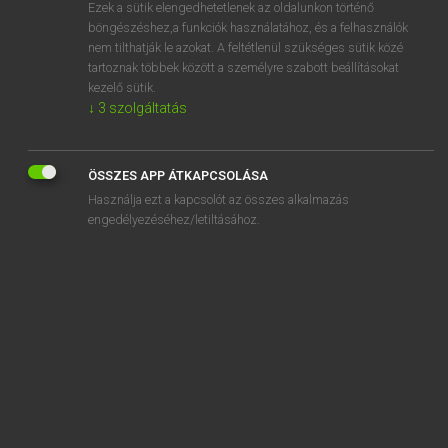
Ezek a sütik elengedhetetlenek az oldalunkon történő
böngészéshez,a funkciók használatához, és a felhasználók
nem tilthatják le azokat. A feltétlenül szükséges sütik közé
Lázár A. Péter, Varga György
tartoznak többek között a személyre szabott beállításokat
MAGYAR−ANGOL EGYETEMES NAGYSZÓTÁR
kezelő sütik.
↓
3
szolgáltatás
Kapcsolódó anyagok
jóval
ÖSSZES APP ÁTKAPCSOLÁSA
jóvátehetetlen
Használja ezt a kapcsolót az összes alkalmazás
jóvátesz
engedélyezéséhez/letiltásához.
jóvátétel
jóvátétel-fizetés
jóvérű
joviális
jovialitás
jóvoltából