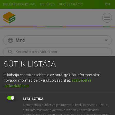
BELÉPÉS EDUID-VAL
BELÉPÉS
REGISZTRÁCIÓ
EN
menu
language
Mind
search
SÜTIK LISTÁJA
GR
KERESÉS
5
6
7
8
9
ö
ü
ó
Itt láthatja és testreszabhatja az önről gyűjtött információkat.
További információért kérjük, olvasd el az
adatvédelmi
r
t
z
u
i
o
p
ő
ú
LÁZÁR A. PÉTER, VARGA GYÖRGY
tájékoztatónkat
.
Magyar−angol egyetemes nagyszótár
g
h
j
k
l
é
á
ű
Ω
STATISZTIKA
v
b
n
m
,
.
-
AltGr
A statisztikai sütiket „teljesítménysütiknek” is nevezik. Ezek a
sütik információkat gyűjtenek a webhely használatának