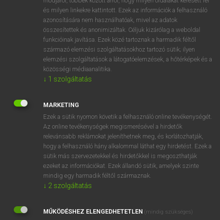
módjáról, többek között arról, hogy milyen oldalakat keresett fel
és milyen linkekre kattintott. Ezek az információk a felhasználó
VAN ELŐFIZETÉSED?
azonosítására nem használhatóak, mivel az adatok
összesítettek és anonimizáltak. Céljuk kizárólag a weboldal
Van előfizetésem a teljes szócikk megtekintéséhez.
funkcióinak javítása. Ezek közé tartoznak a harmadik féltől
származó elemzési szolgáltatásokhoz tartozó sütik; ilyen
BELÉPÉS
elemzési szolgáltatások a látogatóelemzések, a hőtérképek és a
közösségi médiaanalitika.
↓
1
szolgáltatás
MARKETING
Ezek a sütik nyomon követik a felhasználó online tevékenységét.
Az online tevékenységek megismerésével a hirdetők
NINCS ELŐFIZETÉSED?
relevánsabb reklámokat jeleníthetnek meg, és korlátozhatják,
Nincs regisztrációm és előfizetésem. A szótár 2 órás,
hogy a felhasználó hány alkalommal láthat egy hirdetést. Ezek a
díjmentes próbaverziójának elindításához regisztrálok és
sütik más szervezetekkel és hirdetőkkel is megoszthatják
belépek
.
ezeket az információkat. Ezek állandó sütik, amelyek szinte
mindig egy harmadik féltől származnak.
↓
2
szolgáltatás
REGISZTRÁCIÓ
MŰKÖDÉSHEZ ELENGEDHETETLEN
(mindig szükséges)