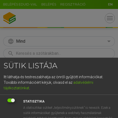
BELÉPÉS EDUID-VAL
BELÉPÉS
REGISZTRÁCIÓ
EN
menu
language
Mind
search
SÜTIK LISTÁJA
GR
KERESÉS
5
6
7
8
9
ö
ü
ó
Itt láthatja és testreszabhatja az önről gyűjtött információkat.
További információért kérjük, olvasd el az
adatvédelmi
r
t
z
u
i
o
p
ő
ú
LÁZÁR A. PÉTER, VARGA GYÖRGY
tájékoztatónkat
.
Magyar−angol egyetemes nagyszótár
g
h
j
k
l
é
á
ű
Ω
STATISZTIKA
v
b
n
m
,
.
-
AltGr
A statisztikai sütiket „teljesítménysütiknek” is nevezik. Ezek a
sütik információkat gyűjtenek a webhely használatának