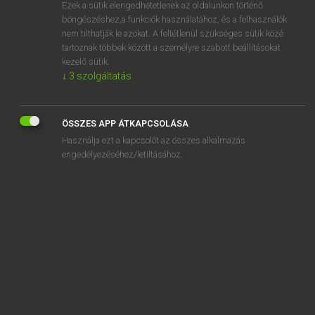
Ezek a sütik elengedhetetlenek az oldalunkon történő
böngészéshez,a funkciók használatához, és a felhasználók
nem tilthatják le azokat. A feltétlenül szükséges sütik közé
Lázár A. Péter, Varga György
tartoznak többek között a személyre szabott beállításokat
MAGYAR−ANGOL EGYETEMES NAGYSZÓTÁR
kezelő sütik.
↓
3
szolgáltatás
Kapcsolódó anyagok
alkalmatlankodó
ÖSSZES APP ÁTKAPCSOLÁSA
alkalmatlanság
Használja ezt a kapcsolót az összes alkalmazás
alkalmatosság
engedélyezéséhez/letiltásához.
alkalmaz
alkalmazandó
alkalmazás
alkalmazásablak
alkalmazási feltételek
alkalmazási minőség