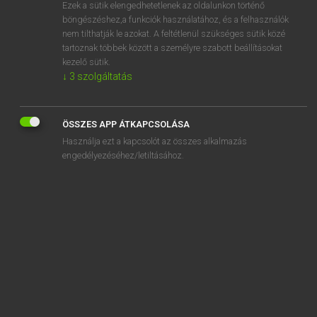
Ezek a sütik elengedhetetlenek az oldalunkon történő
böngészéshez,a funkciók használatához, és a felhasználók
nem tilthatják le azokat. A feltétlenül szükséges sütik közé
Lázár A. Péter, Varga György
tartoznak többek között a személyre szabott beállításokat
MAGYAR−ANGOL EGYETEMES NAGYSZÓTÁR
kezelő sütik.
↓
3
szolgáltatás
Kapcsolódó anyagok
nehézkesen
ÖSSZES APP ÁTKAPCSOLÁSA
nehézkesség
Használja ezt a kapcsolót az összes alkalmazás
nehéz légzés
engedélyezéséhez/letiltásához.
nehézlégzés
nehézlovasság
nehezményez
nehézség
nehézségi
nehézsúly