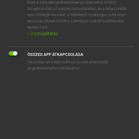
Ezek a sütik elengedhetetlenek az oldalunkon történő
böngészéshez,a funkciók használatához, és a felhasználók
nem tilthatják le azokat. A feltétlenül szükséges sütik közé
Lázár A. Péter, Varga György
tartoznak többek között a személyre szabott beállításokat
MAGYAR−ANGOL EGYETEMES NAGYSZÓTÁR
kezelő sütik.
↓
3
szolgáltatás
Kapcsolódó anyagok
ugrószivacs
ÖSSZES APP ÁTKAPCSOLÁSA
ugrószőnyeg
Használja ezt a kapcsolót az összes alkalmazás
ugrótérd
engedélyezéséhez/letiltásához.
ugrótorony
ugrótűz
ugrózsámoly
úgy
úgy-ahogy
ugyan