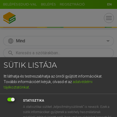
BELÉPÉS EDUID-VAL
BELÉPÉS
REGISZTRÁCIÓ
EN
menu
language
Mind
search
SÜTIK LISTÁJA
GR
KERESÉS
5
6
7
8
9
ö
ü
ó
Itt láthatja és testreszabhatja az önről gyűjtött információkat.
További információért kérjük, olvasd el az
adatvédelmi
r
t
z
u
i
o
p
ő
ú
LÁZÁR A. PÉTER, VARGA GYÖRGY
tájékoztatónkat
.
Magyar−angol egyetemes nagyszótár
g
h
j
k
l
é
á
ű
Ω
STATISZTIKA
v
b
n
m
,
.
-
AltGr
A statisztikai sütiket „teljesítménysütiknek” is nevezik. Ezek a
sütik információkat gyűjtenek a webhely használatának