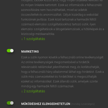
módjáról, többek között arról, hogy milyen oldalakat keresett fel
és milyen linkekre kattintott. Ezek az információk a felhasználó
VAN ELŐFIZETÉSED?
azonosítására nem használhatóak, mivel az adatok
összesítettek és anonimizáltak. Céljuk kizárólag a weboldal
Van előfizetésem a teljes szócikk megtekintéséhez.
funkcióinak javítása. Ezek közé tartoznak a harmadik féltől
származó elemzési szolgáltatásokhoz tartozó sütik; ilyen
BELÉPÉS
elemzési szolgáltatások a látogatóelemzések, a hőtérképek és a
közösségi médiaanalitika.
↓
1
szolgáltatás
MARKETING
Ezek a sütik nyomon követik a felhasználó online tevékenységét.
Az online tevékenységek megismerésével a hirdetők
NINCS ELŐFIZETÉSED?
relevánsabb reklámokat jeleníthetnek meg, és korlátozhatják,
Nincs regisztrációm és előfizetésem. A szótár 2 órás,
hogy a felhasználó hány alkalommal láthat egy hirdetést. Ezek a
díjmentes próbaverziójának elindításához regisztrálok és
sütik más szervezetekkel és hirdetőkkel is megoszthatják
belépek
.
ezeket az információkat. Ezek állandó sütik, amelyek szinte
mindig egy harmadik féltől származnak.
↓
2
szolgáltatás
REGISZTRÁCIÓ
MŰKÖDÉSHEZ ELENGEDHETETLEN
(mindig szükséges)