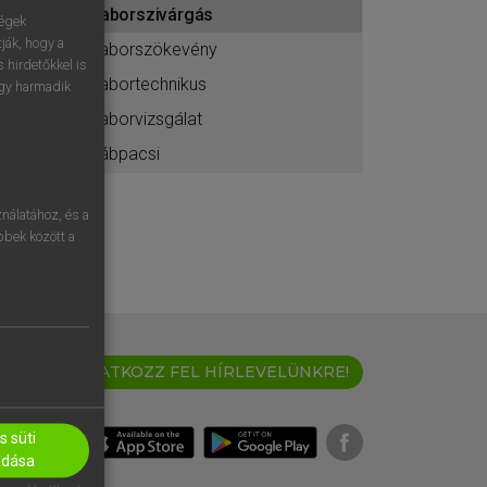
laborszivárgás
ához
ségek
ják, hogy a
laborszökevény
 hirdetőkkel is
labortechnikus
egy harmadik
laborvizsgálat
lábpacsi
nálatához, és a
öbbek között a
IRATKOZZ FEL HÍRLEVELÜNKRE!
 süti
adása