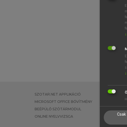
E
m
f
m
f
↓
M
E
f
s
↓
Ö
SZOTAR.NET APPLIKÁCIÓ
EGYÉNI FEL
H
MICROSOFT OFFICE BŐVÍTMÉNY
TANULÓKNA
BEÉPÜLŐ SZÓTÁRMODUL
OKTATÁSI I
Csak 
ONLINE NYELVVIZSGA
VÁLLALATI 