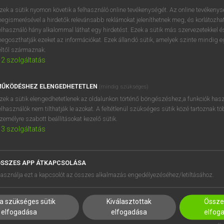
próbaverziójának elindítás
zek a sütik nyomon követik a felhasználó online tevékenységét. Az online tevékeny
BELÉPÉS
regisztrálok és
belépek
.
egismerésével a hirdetők relevánsabb reklámokat jeleníthetnek meg, és korlátozhat
elhasználó hány alkalommal láthat egy hirdetést. Ezek a sütik más szervezetekkel és
egoszthatják ezeket az információkat. Ezek állandó sütik, amelyek szinte mindig 
REGISZTRÁCIÓ
éltől származnak.
2
szolgáltatás
ŰKÖDÉSHEZ ELENGEDHETETLEN
(mindig szükséges)
zek a sütik elengedhetetlenek az oldalunkon történő böngészéshez,a funkciók hasz
elhasználók nem tilthatják le azokat. A feltétlenül szükséges sütik közé tartoznak t
zemélyre szabott beállításokat kezelő sütik.
3
szolgáltatás
SSZES APP ÁTKAPCSOLÁSA
HASZNÁLÓKNAK
SÚGÓ
asználja ezt a kapcsolót az összes alkalmazás engedélyezéséhez/letiltásához.
K
RÓLUNK
NTÉZMÉNYEKNEK
ELÉRHETŐSÉG
a szükséges sütik
Kiválasztottak
Összes
MEGOLDÁSOK
SÜTI BEÁLLÍTÁSOK
elfogadása
elfogadása
elfog