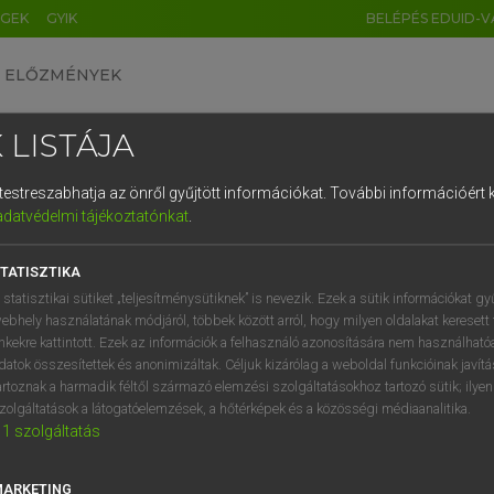
ÉGEK
GYIK
BELÉPÉS EDUID-V
ELŐZMÉNYEK
 LISTÁJA
és testreszabhatja az önről gyűjtött információkat.
További információért k
HU
DE
CN
FR
ES
IT
NL
RU
GR
adatvédelmi tájékoztatónkat
.
 A. PÉTER, VARGA GYÖRGY
1
2
3
4
5
6
7
8
9
yar−angol egyetemes nagyszótár
TATISZTIKA
q
w
e
r
t
z
u
i
 statisztikai sütiket „teljesítménysütiknek” is nevezik. Ezek a sütik információkat gy
ebhely használatának módjáról, többek között arról, hogy milyen oldalakat keresett 
a
s
d
f
g
h
j
k
l
é
inkekre kattintott. Ezek az információk a felhasználó azonosítására nem használható
datok összesítettek és anonimizáltak. Céljuk kizárólag a weboldal funkcióinak javít
í
y
x
c
v
b
n
m
,
.
artoznak a harmadik féltől származó elemzési szolgáltatásokhoz tartozó sütik; ilye
zolgáltatások a látogatóelemzések, a hőtérképek és a közösségi médiaanalitika.
VAN ELŐFIZETÉSED?
NINCS ELŐFIZETÉSED
1
szolgáltatás
előfizetésem a teljes szócikk
Nincs regisztrációm és előfiz
megtekintéséhez.
A szótár 2 órás, díjmente
MARKETING