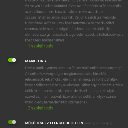
módjáról, többek között arról, hogy milyen oldalakat keresett fel
és milyen linkekre kattintott. Ezek az információk a felhasználó
VAN ELŐFIZETÉSED?
azonosítására nem használhatóak, mivel az adatok
összesítettek és anonimizáltak. Céljuk kizárólag a weboldal
Van előfizetésem a teljes szócikk megtekintéséhez.
funkcióinak javítása. Ezek közé tartoznak a harmadik féltől
származó elemzési szolgáltatásokhoz tartozó sütik; ilyen
BELÉPÉS
elemzési szolgáltatások a látogatóelemzések, a hőtérképek és a
közösségi médiaanalitika.
↓
1
szolgáltatás
MARKETING
Ezek a sütik nyomon követik a felhasználó online tevékenységét.
Az online tevékenységek megismerésével a hirdetők
NINCS ELŐFIZETÉSED?
relevánsabb reklámokat jeleníthetnek meg, és korlátozhatják,
Nincs regisztrációm és előfizetésem. A szótár 2 órás,
hogy a felhasználó hány alkalommal láthat egy hirdetést. Ezek a
díjmentes próbaverziójának elindításához regisztrálok és
sütik más szervezetekkel és hirdetőkkel is megoszthatják
belépek
.
ezeket az információkat. Ezek állandó sütik, amelyek szinte
mindig egy harmadik féltől származnak.
↓
2
szolgáltatás
REGISZTRÁCIÓ
MŰKÖDÉSHEZ ELENGEDHETETLEN
(mindig szükséges)