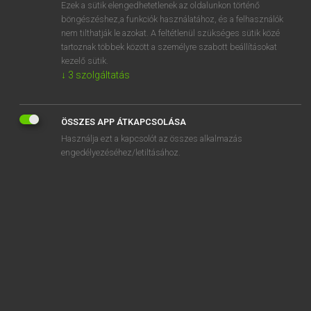
Ezek a sütik elengedhetetlenek az oldalunkon történő
böngészéshez,a funkciók használatához, és a felhasználók
nem tilthatják le azokat. A feltétlenül szükséges sütik közé
Lázár A. Péter, Varga György
tartoznak többek között a személyre szabott beállításokat
MAGYAR−ANGOL EGYETEMES NAGYSZÓTÁR
kezelő sütik.
↓
3
szolgáltatás
Kapcsolódó anyagok
balul
ÖSSZES APP ÁTKAPCSOLÁSA
baluszter
Használja ezt a kapcsolót az összes alkalmazás
balusztrád
engedélyezéséhez/letiltásához.
bálvány
bálványboa
bálványfa
bálványimádás
bálványimádó
bálványkígyó