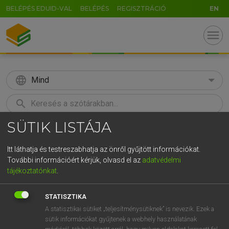
BELÉPÉS EDUID-VAL
BELÉPÉS
REGISZTRÁCIÓ
EN
menu
language
Mind
search
SÜTIK LISTÁJA
GR
KERESÉS
5
6
7
8
9
ö
ü
ó
Itt láthatja és testreszabhatja az önről gyűjtött információkat.
További információért kérjük, olvasd el az
adatvédelmi
r
t
z
u
i
o
p
ő
ú
LÁZÁR A. PÉTER, VARGA GYÖRGY
tájékoztatónkat
.
Magyar−angol egyetemes nagyszótár
g
h
j
k
l
é
á
ű
Ω
STATISZTIKA
v
b
n
m
,
.
-
AltGr
A statisztikai sütiket „teljesítménysütiknek” is nevezik. Ezek a
sütik információkat gyűjtenek a webhely használatának