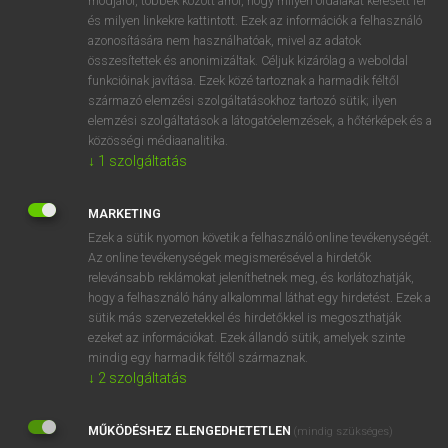
módjáról, többek között arról, hogy milyen oldalakat keresett fel
és milyen linkekre kattintott. Ezek az információk a felhasználó
VAN ELŐFIZETÉSED?
azonosítására nem használhatóak, mivel az adatok
összesítettek és anonimizáltak. Céljuk kizárólag a weboldal
Van előfizetésem a teljes szócikk megtekintéséhez.
funkcióinak javítása. Ezek közé tartoznak a harmadik féltől
származó elemzési szolgáltatásokhoz tartozó sütik; ilyen
BELÉPÉS
elemzési szolgáltatások a látogatóelemzések, a hőtérképek és a
közösségi médiaanalitika.
↓
1
szolgáltatás
MARKETING
Ezek a sütik nyomon követik a felhasználó online tevékenységét.
Az online tevékenységek megismerésével a hirdetők
NINCS ELŐFIZETÉSED?
relevánsabb reklámokat jeleníthetnek meg, és korlátozhatják,
Nincs regisztrációm és előfizetésem. A szótár 2 órás,
hogy a felhasználó hány alkalommal láthat egy hirdetést. Ezek a
díjmentes próbaverziójának elindításához regisztrálok és
sütik más szervezetekkel és hirdetőkkel is megoszthatják
belépek
.
ezeket az információkat. Ezek állandó sütik, amelyek szinte
mindig egy harmadik féltől származnak.
↓
2
szolgáltatás
REGISZTRÁCIÓ
MŰKÖDÉSHEZ ELENGEDHETETLEN
(mindig szükséges)