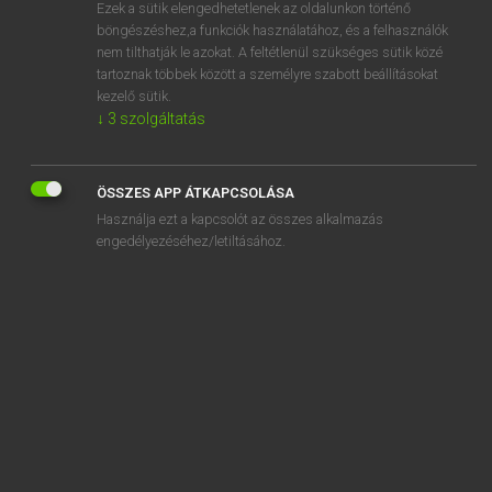
Ezek a sütik elengedhetetlenek az oldalunkon történő
böngészéshez,a funkciók használatához, és a felhasználók
nem tilthatják le azokat. A feltétlenül szükséges sütik közé
Lázár A. Péter, Varga György
tartoznak többek között a személyre szabott beállításokat
MAGYAR−ANGOL EGYETEMES NAGYSZÓTÁR
kezelő sütik.
↓
3
szolgáltatás
Kapcsolódó anyagok
trónus
ÖSSZES APP ÁTKAPCSOLÁSA
trónutódlás
Használja ezt a kapcsolót az összes alkalmazás
Trónutódlási tanács
engedélyezéséhez/letiltásához.
trónvesztés
trónviszály
tropa
tropikus
tropopauza
troposzféra