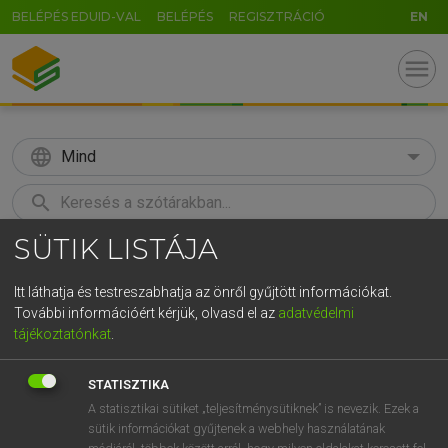
BELÉPÉS EDUID-VAL
BELÉPÉS
REGISZTRÁCIÓ
EN
menu
language
Mind
search
SÜTIK LISTÁJA
GR
KERESÉS
5
6
7
8
9
ö
ü
ó
Itt láthatja és testreszabhatja az önről gyűjtött információkat.
További információért kérjük, olvasd el az
adatvédelmi
r
t
z
u
i
o
p
ő
ú
LÁZÁR A. PÉTER, VARGA GYÖRGY
tájékoztatónkat
.
Magyar−angol egyetemes nagyszótár
g
h
j
k
l
é
á
ű
Ω
STATISZTIKA
v
b
n
m
,
.
-
AltGr
A statisztikai sütiket „teljesítménysütiknek” is nevezik. Ezek a
sütik információkat gyűjtenek a webhely használatának