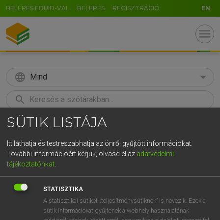
BELÉPÉS EDUID-VAL
BELÉPÉS
REGISZTRÁCIÓ
EN
menu
language
Mind
search
SÜTIK LISTÁJA
GR
KERESÉS
5
6
7
8
9
ö
ü
ó
Itt láthatja és testreszabhatja az önről gyűjtött információkat.
További információért kérjük, olvasd el az
adatvédelmi
r
t
z
u
i
o
p
ő
ú
LÁZÁR A. PÉTER, VARGA GYÖRGY
tájékoztatónkat
.
Magyar−angol egyetemes nagyszótár
g
h
j
k
l
é
á
ű
Ω
STATISZTIKA
v
b
n
m
,
.
-
AltGr
A statisztikai sütiket „teljesítménysütiknek” is nevezik. Ezek a
sütik információkat gyűjtenek a webhely használatának