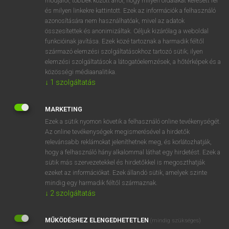
módjáról, többek között arról, hogy milyen oldalakat keresett fel
és milyen linkekre kattintott. Ezek az információk a felhasználó
VAN ELŐFIZETÉSED?
azonosítására nem használhatóak, mivel az adatok
összesítettek és anonimizáltak. Céljuk kizárólag a weboldal
Van előfizetésem a teljes szócikk megtekintéséhez.
funkcióinak javítása. Ezek közé tartoznak a harmadik féltől
származó elemzési szolgáltatásokhoz tartozó sütik; ilyen
BELÉPÉS
elemzési szolgáltatások a látogatóelemzések, a hőtérképek és a
közösségi médiaanalitika.
↓
1
szolgáltatás
MARKETING
Ezek a sütik nyomon követik a felhasználó online tevékenységét.
Az online tevékenységek megismerésével a hirdetők
NINCS ELŐFIZETÉSED?
relevánsabb reklámokat jeleníthetnek meg, és korlátozhatják,
Nincs regisztrációm és előfizetésem. A szótár 2 órás,
hogy a felhasználó hány alkalommal láthat egy hirdetést. Ezek a
díjmentes próbaverziójának elindításához regisztrálok és
sütik más szervezetekkel és hirdetőkkel is megoszthatják
belépek
.
ezeket az információkat. Ezek állandó sütik, amelyek szinte
mindig egy harmadik féltől származnak.
↓
2
szolgáltatás
REGISZTRÁCIÓ
MŰKÖDÉSHEZ ELENGEDHETETLEN
(mindig szükséges)