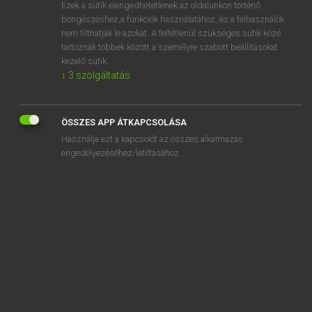
Ezek a sütik elengedhetetlenek az oldalunkon történő
böngészéshez,a funkciók használatához, és a felhasználók
nem tilthatják le azokat. A feltétlenül szükséges sütik közé
Lázár A. Péter, Varga György
tartoznak többek között a személyre szabott beállításokat
MAGYAR−ANGOL EGYETEMES NAGYSZÓTÁR
kezelő sütik.
↓
3
szolgáltatás
Kapcsolódó anyagok
csuszka
ÖSSZES APP ÁTKAPCSOLÁSA
csúszka
Használja ezt a kapcsolót az összes alkalmazás
csúszkál
engedélyezéséhez/letiltásához.
csúszóárfolyam
csúszóátlag
csúszócsomó
csúszógyűrű
csúszókorong-mérkőzés
csúszókorongozás