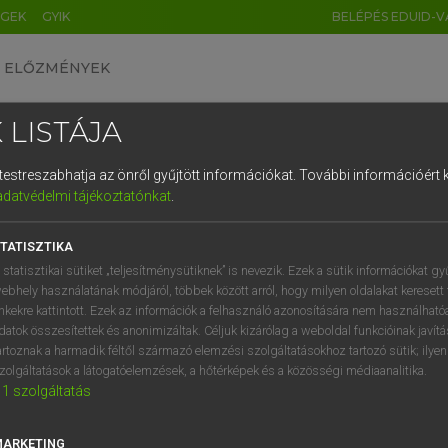
ÉGEK
GYIK
BELÉPÉS EDUID-V
ELŐZMÉNYEK
 LISTÁJA
és testreszabhatja az önről gyűjtött információkat.
További információért k
HU
DE
CN
FR
ES
IT
NL
RU
GR
adatvédelmi tájékoztatónkat
.
 A. PÉTER, VARGA GYÖRGY
1
2
3
4
5
6
7
8
9
yar−angol egyetemes nagyszótár
TATISZTIKA
q
w
e
r
t
z
u
i
 statisztikai sütiket „teljesítménysütiknek” is nevezik. Ezek a sütik információkat gy
ebhely használatának módjáról, többek között arról, hogy milyen oldalakat keresett 
a
s
d
f
g
h
j
k
l
é
inkekre kattintott. Ezek az információk a felhasználó azonosítására nem használható
datok összesítettek és anonimizáltak. Céljuk kizárólag a weboldal funkcióinak javít
í
y
x
c
v
b
n
m
,
.
artoznak a harmadik féltől származó elemzési szolgáltatásokhoz tartozó sütik; ilye
zolgáltatások a látogatóelemzések, a hőtérképek és a közösségi médiaanalitika.
VAN ELŐFIZETÉSED?
NINCS ELŐFIZETÉSED
1
szolgáltatás
előfizetésem a teljes szócikk
Nincs regisztrációm és előfiz
megtekintéséhez.
A szótár 2 órás, díjmente
MARKETING