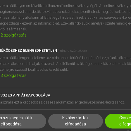
próbaverziójának elindítás
zek a sütik nyomon követik a felhasználó online tevékenységét. Az online tevékeny
BELÉPÉS
regisztrálok és
belépek
.
egismerésével a hirdetők relevánsabb reklámokat jeleníthetnek meg, és korlátozhat
elhasználó hány alkalommal láthat egy hirdetést. Ezek a sütik más szervezetekkel és
egoszthatják ezeket az információkat. Ezek állandó sütik, amelyek szinte mindig 
REGISZTRÁCIÓ
éltől származnak.
2
szolgáltatás
ŰKÖDÉSHEZ ELENGEDHETETLEN
(mindig szükséges)
zek a sütik elengedhetetlenek az oldalunkon történő böngészéshez,a funkciók hasz
elhasználók nem tilthatják le azokat. A feltétlenül szükséges sütik közé tartoznak t
zemélyre szabott beállításokat kezelő sütik.
3
szolgáltatás
SSZES APP ÁTKAPCSOLÁSA
HASZNÁLÓKNAK
SÚGÓ
asználja ezt a kapcsolót az összes alkalmazás engedélyezéséhez/letiltásához.
K
RÓLUNK
NTÉZMÉNYEKNEK
ELÉRHETŐSÉG
a szükséges sütik
Kiválasztottak
Összes
MEGOLDÁSOK
SÜTI BEÁLLÍTÁSOK
elfogadása
elfogadása
elfog