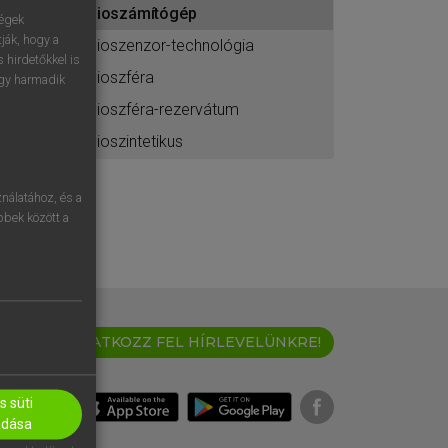
bioszámítógép
ához
ségek
ják, hogy a
bioszenzor-technológia
 hirdetőkkel is
bioszféra
egy harmadik
bioszféra-rezervátum
bioszintetikus
nálatához, és a
öbbek között a
IRATKOZZ FEL HÍRLEVELÜNKRE!
 süti
adása