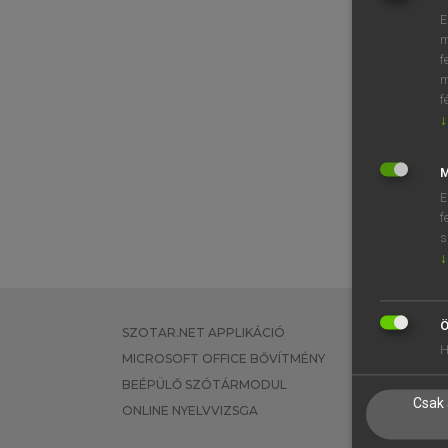
E
m
f
m
f
↓
M
E
f
s
↓
Ö
SZOTAR.NET APPLIKÁCIÓ
EGYÉNI FEL
H
MICROSOFT OFFICE BŐVÍTMÉNY
TANULÓKNA
BEÉPÜLŐ SZÓTÁRMODUL
OKTATÁSI I
Csak 
ONLINE NYELVVIZSGA
VÁLLALATI 