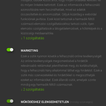
módjáról, többek között arról, hogy milyen oldalakat keresett fel
és milyen linkekre kattintott. Ezek az információk a felhasználó
VAN ELŐFIZETÉSED?
azonosítására nem használhatóak, mivel az adatok
összesítettek és anonimizáltak. Céljuk kizárólag a weboldal
Van előfizetésem a teljes szócikk megtekintéséhez.
funkcióinak javítása. Ezek közé tartoznak a harmadik féltől
származó elemzési szolgáltatásokhoz tartozó sütik; ilyen
BELÉPÉS
elemzési szolgáltatások a látogatóelemzések, a hőtérképek és a
közösségi médiaanalitika.
↓
1
szolgáltatás
MARKETING
Ezek a sütik nyomon követik a felhasználó online tevékenységét.
Az online tevékenységek megismerésével a hirdetők
NINCS ELŐFIZETÉSED?
relevánsabb reklámokat jeleníthetnek meg, és korlátozhatják,
Nincs regisztrációm és előfizetésem. A szótár 2 órás,
hogy a felhasználó hány alkalommal láthat egy hirdetést. Ezek a
díjmentes próbaverziójának elindításához regisztrálok és
sütik más szervezetekkel és hirdetőkkel is megoszthatják
belépek
.
ezeket az információkat. Ezek állandó sütik, amelyek szinte
mindig egy harmadik féltől származnak.
↓
2
szolgáltatás
REGISZTRÁCIÓ
MŰKÖDÉSHEZ ELENGEDHETETLEN
(mindig szükséges)