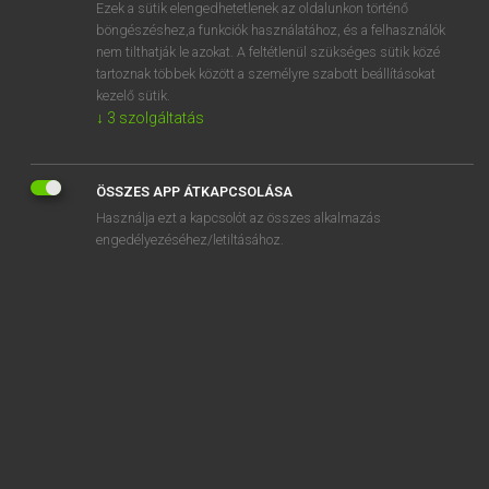
Ezek a sütik elengedhetetlenek az oldalunkon történő
böngészéshez,a funkciók használatához, és a felhasználók
nem tilthatják le azokat. A feltétlenül szükséges sütik közé
Lázár A. Péter, Varga György
tartoznak többek között a személyre szabott beállításokat
MAGYAR−ANGOL EGYETEMES NAGYSZÓTÁR
kezelő sütik.
↓
3
szolgáltatás
Kapcsolódó anyagok
vörösberkenye
ÖSSZES APP ÁTKAPCSOLÁSA
vörösbor
Használja ezt a kapcsolót az összes alkalmazás
vörösboros pohár
engedélyezéséhez/letiltásához.
vörösborszínű
vöröscsőrű csóka
vöröseltolódás
vörösen
vörösen izzó
vöröses