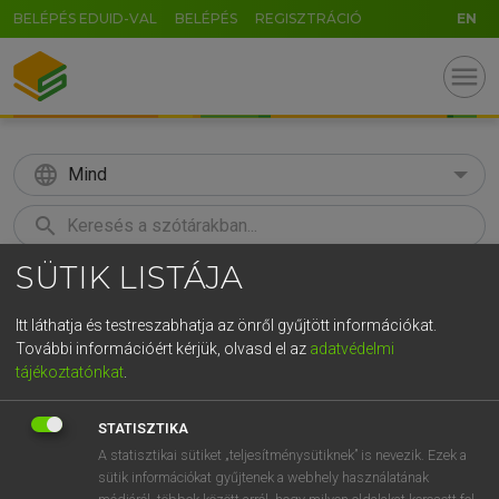
BELÉPÉS EDUID-VAL
BELÉPÉS
REGISZTRÁCIÓ
EN
menu
language
Mind
search
SÜTIK LISTÁJA
GR
KERESÉS
5
6
7
8
9
ö
ü
ó
Itt láthatja és testreszabhatja az önről gyűjtött információkat.
További információért kérjük, olvasd el az
adatvédelmi
r
t
z
u
i
o
p
ő
ú
LÁZÁR A. PÉTER, VARGA GYÖRGY
tájékoztatónkat
.
Magyar−angol egyetemes nagyszótár
g
h
j
k
l
é
á
ű
Ω
STATISZTIKA
v
b
n
m
,
.
-
AltGr
A statisztikai sütiket „teljesítménysütiknek” is nevezik. Ezek a
sütik információkat gyűjtenek a webhely használatának