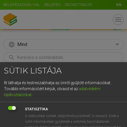
BELÉPÉS EDUID-VAL
BELÉPÉS
REGISZTRÁCIÓ
EN
menu
language
Mind
search
SÜTIK LISTÁJA
GR
KERESÉS
5
6
7
8
9
ö
ü
ó
Itt láthatja és testreszabhatja az önről gyűjtött információkat.
További információért kérjük, olvasd el az
adatvédelmi
r
t
z
u
i
o
p
ő
ú
LÁZÁR A. PÉTER, VARGA GYÖRGY
tájékoztatónkat
.
Magyar−angol egyetemes nagyszótár
g
h
j
k
l
é
á
ű
Ω
STATISZTIKA
v
b
n
m
,
.
-
AltGr
A statisztikai sütiket „teljesítménysütiknek” is nevezik. Ezek a
sütik információkat gyűjtenek a webhely használatának