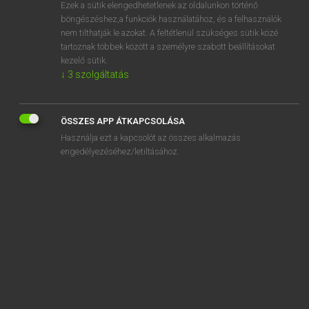
Ezek a sütik elengedhetetlenek az oldalunkon történő
böngészéshez,a funkciók használatához, és a felhasználók
nem tilthatják le azokat. A feltétlenül szükséges sütik közé
Lázár A. Péter, Varga György
tartoznak többek között a személyre szabott beállításokat
MAGYAR−ANGOL EGYETEMES NAGYSZÓTÁR
kezelő sütik.
↓
3
szolgáltatás
Kapcsolódó anyagok
ágyneműtartós ágy
ÖSSZES APP ÁTKAPCSOLÁSA
ágynyugalom
Használja ezt a kapcsolót az összes alkalmazás
agyonadóztatott
engedélyezéséhez/letiltásához.
agyonázik
agyoncsap
agyoncsigázott
agyondicsér
agyondíszít
agyondíszített