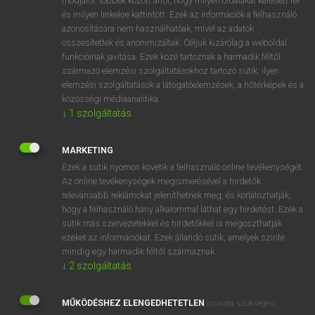
módjáról, többek között arról, hogy milyen oldalakat keresett fel
és milyen linkekre kattintott. Ezek az információk a felhasználó
VAN ELŐFIZETÉSED?
azonosítására nem használhatóak, mivel az adatok
összesítettek és anonimizáltak. Céljuk kizárólag a weboldal
Van előfizetésem a teljes szócikk megtekintéséhez.
funkcióinak javítása. Ezek közé tartoznak a harmadik féltől
származó elemzési szolgáltatásokhoz tartozó sütik; ilyen
BELÉPÉS
elemzési szolgáltatások a látogatóelemzések, a hőtérképek és a
közösségi médiaanalitika.
↓
1
szolgáltatás
MARKETING
Ezek a sütik nyomon követik a felhasználó online tevékenységét.
Az online tevékenységek megismerésével a hirdetők
NINCS ELŐFIZETÉSED?
relevánsabb reklámokat jeleníthetnek meg, és korlátozhatják,
Nincs regisztrációm és előfizetésem. A szótár 2 órás,
hogy a felhasználó hány alkalommal láthat egy hirdetést. Ezek a
díjmentes próbaverziójának elindításához regisztrálok és
sütik más szervezetekkel és hirdetőkkel is megoszthatják
belépek
.
ezeket az információkat. Ezek állandó sütik, amelyek szinte
mindig egy harmadik féltől származnak.
↓
2
szolgáltatás
REGISZTRÁCIÓ
MŰKÖDÉSHEZ ELENGEDHETETLEN
(mindig szükséges)