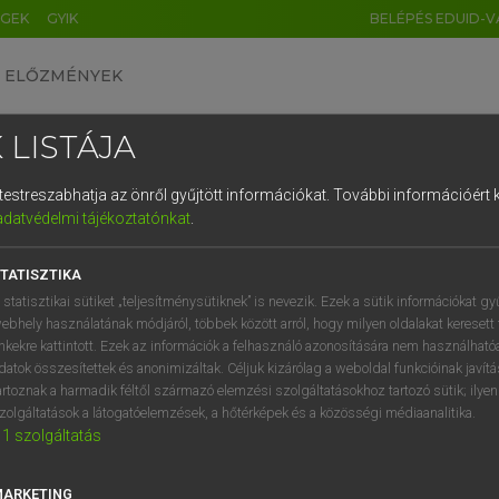
ÉGEK
GYIK
BELÉPÉS EDUID-V
ELŐZMÉNYEK
 LISTÁJA
és testreszabhatja az önről gyűjtött információkat.
További információért k
HU
DE
CN
FR
ES
IT
NL
RU
GR
adatvédelmi tájékoztatónkat
.
 A. PÉTER, VARGA GYÖRGY
1
2
3
4
5
6
7
8
9
yar−angol egyetemes nagyszótár
TATISZTIKA
q
w
e
r
t
z
u
i
 statisztikai sütiket „teljesítménysütiknek” is nevezik. Ezek a sütik információkat gy
ebhely használatának módjáról, többek között arról, hogy milyen oldalakat keresett 
a
s
d
f
g
h
j
k
l
é
inkekre kattintott. Ezek az információk a felhasználó azonosítására nem használható
datok összesítettek és anonimizáltak. Céljuk kizárólag a weboldal funkcióinak javít
í
y
x
c
v
b
n
m
,
.
artoznak a harmadik féltől származó elemzési szolgáltatásokhoz tartozó sütik; ilye
zolgáltatások a látogatóelemzések, a hőtérképek és a közösségi médiaanalitika.
VAN ELŐFIZETÉSED?
NINCS ELŐFIZETÉSED
1
szolgáltatás
előfizetésem a teljes szócikk
Nincs regisztrációm és előfiz
megtekintéséhez.
A szótár 2 órás, díjmente
MARKETING