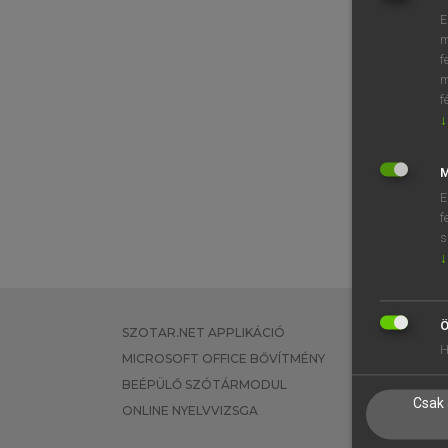
E
m
f
m
f
↓
M
E
f
s
↓
Ö
SZOTAR.NET APPLIKÁCIÓ
EGYÉNI FEL
H
MICROSOFT OFFICE BŐVÍTMÉNY
TANULÓKNA
BEÉPÜLŐ SZÓTÁRMODUL
OKTATÁSI I
Csak 
ONLINE NYELVVIZSGA
VÁLLALATI 