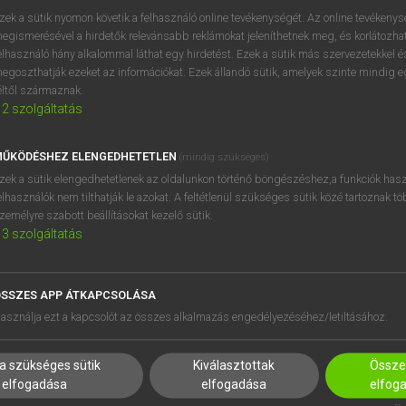
próbaverziójának elindítás
zek a sütik nyomon követik a felhasználó online tevékenységét. Az online tevékeny
BELÉPÉS
regisztrálok és
belépek
.
egismerésével a hirdetők relevánsabb reklámokat jeleníthetnek meg, és korlátozhat
elhasználó hány alkalommal láthat egy hirdetést. Ezek a sütik más szervezetekkel és
egoszthatják ezeket az információkat. Ezek állandó sütik, amelyek szinte mindig 
REGISZTRÁCIÓ
éltől származnak.
2
szolgáltatás
ŰKÖDÉSHEZ ELENGEDHETETLEN
(mindig szükséges)
zek a sütik elengedhetetlenek az oldalunkon történő böngészéshez,a funkciók hasz
elhasználók nem tilthatják le azokat. A feltétlenül szükséges sütik közé tartoznak t
zemélyre szabott beállításokat kezelő sütik.
3
szolgáltatás
SSZES APP ÁTKAPCSOLÁSA
HASZNÁLÓKNAK
SÚGÓ
asználja ezt a kapcsolót az összes alkalmazás engedélyezéséhez/letiltásához.
K
RÓLUNK
NTÉZMÉNYEKNEK
ELÉRHETŐSÉG
a szükséges sütik
Kiválasztottak
Összes
MEGOLDÁSOK
SÜTI BEÁLLÍTÁSOK
elfogadása
elfogadása
elfog