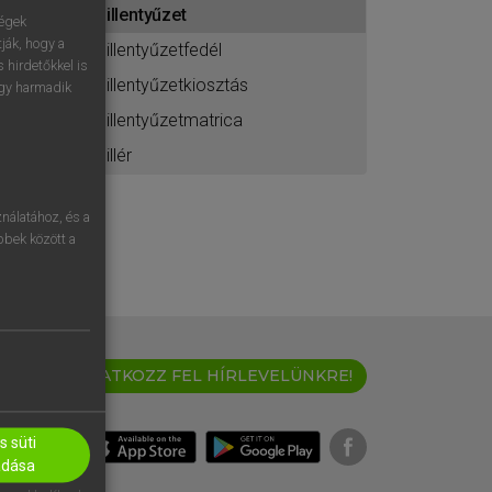
billentyűzet
ához
ségek
ják, hogy a
billentyűzetfedél
 hirdetőkkel is
billentyűzetkiosztás
egy harmadik
billentyűzetmatrica
billér
nálatához, és a
öbbek között a
IRATKOZZ FEL HÍRLEVELÜNKRE!
 süti
adása