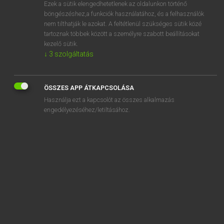
Ezek a sütik elengedhetetlenek az oldalunkon történő
böngészéshez,a funkciók használatához, és a felhasználók
nem tilthatják le azokat. A feltétlenül szükséges sütik közé
Lázár A. Péter, Varga György
tartoznak többek között a személyre szabott beállításokat
MAGYAR−ANGOL EGYETEMES NAGYSZÓTÁR
kezelő sütik.
↓
3
szolgáltatás
Kapcsolódó anyagok
bikakábel
ÖSSZES APP ÁTKAPCSOLÁSA
bikapiac
Használja ezt a kapcsolót az összes alkalmazás
bikasikló
engedélyezéséhez/letiltásához.
bikaviadal
bikaviador
bikáz
bikázó
bikejöring
bikini