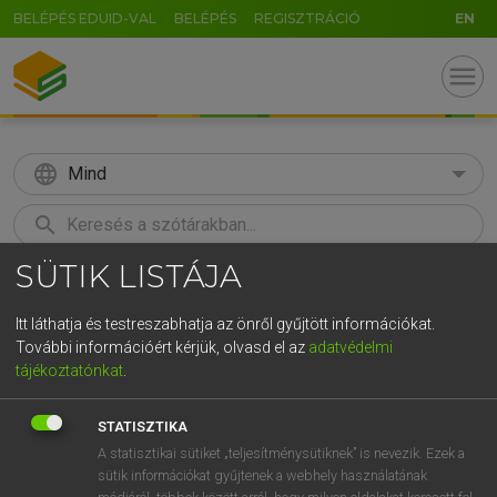
BELÉPÉS EDUID-VAL
BELÉPÉS
REGISZTRÁCIÓ
EN
menu
language
Mind
search
SÜTIK LISTÁJA
GR
KERESÉS
5
6
7
8
9
ö
ü
ó
Itt láthatja és testreszabhatja az önről gyűjtött információkat.
További információért kérjük, olvasd el az
adatvédelmi
r
t
z
u
i
o
p
ő
ú
LÁZÁR A. PÉTER, VARGA GYÖRGY
tájékoztatónkat
.
Magyar−angol egyetemes nagyszótár
g
h
j
k
l
é
á
ű
Ω
STATISZTIKA
v
b
n
m
,
.
-
AltGr
A statisztikai sütiket „teljesítménysütiknek” is nevezik. Ezek a
sütik információkat gyűjtenek a webhely használatának