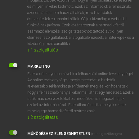
módjáról, többek között arról, hogy milyen oldalakat keresett fel
és milyen linkekre kattintott. Ezek az információk a felhasználó
VAN ELŐFIZETÉSED?
azonosítására nem használhatóak, mivel az adatok
összesítettek és anonimizáltak. Céljuk kizárólag a weboldal
Van előfizetésem a teljes szócikk megtekintéséhez.
funkcióinak javítása. Ezek közé tartoznak a harmadik féltől
származó elemzési szolgáltatásokhoz tartozó sütik; ilyen
BELÉPÉS
elemzési szolgáltatások a látogatóelemzések, a hőtérképek és a
közösségi médiaanalitika.
↓
1
szolgáltatás
MARKETING
Ezek a sütik nyomon követik a felhasználó online tevékenységét.
Az online tevékenységek megismerésével a hirdetők
NINCS ELŐFIZETÉSED?
relevánsabb reklámokat jeleníthetnek meg, és korlátozhatják,
Nincs regisztrációm és előfizetésem. A szótár 2 órás,
hogy a felhasználó hány alkalommal láthat egy hirdetést. Ezek a
díjmentes próbaverziójának elindításához regisztrálok és
sütik más szervezetekkel és hirdetőkkel is megoszthatják
belépek
.
ezeket az információkat. Ezek állandó sütik, amelyek szinte
mindig egy harmadik féltől származnak.
↓
2
szolgáltatás
REGISZTRÁCIÓ
MŰKÖDÉSHEZ ELENGEDHETETLEN
(mindig szükséges)