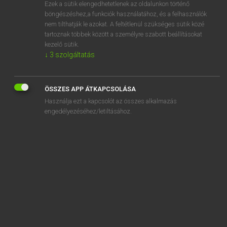
Ezek a sütik elengedhetetlenek az oldalunkon történő
böngészéshez,a funkciók használatához, és a felhasználók
nem tilthatják le azokat. A feltétlenül szükséges sütik közé
Lázár A. Péter, Varga György
tartoznak többek között a személyre szabott beállításokat
MAGYAR−ANGOL EGYETEMES NAGYSZÓTÁR
kezelő sütik.
↓
3
szolgáltatás
Kapcsolódó anyagok
velúrbőr
ÖSSZES APP ÁTKAPCSOLÁSA
vemhes
Használja ezt a kapcsolót az összes alkalmazás
vemhesség
engedélyezéséhez/letiltásához.
vén
véna
vénakatéter
vénás
vénaszkennelés
vénaszkenner