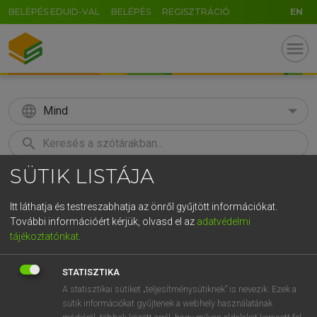
BELÉPÉS EDUID-VAL
BELÉPÉS
REGISZTRÁCIÓ
EN
menu
language
Mind
search
SÜTIK LISTÁJA
GR
KERESÉS
5
6
7
8
9
ö
ü
ó
Itt láthatja és testreszabhatja az önről gyűjtött információkat.
További információért kérjük, olvasd el az
adatvédelmi
r
t
z
u
i
o
p
ő
ú
LÁZÁR A. PÉTER, VARGA GYÖRGY
tájékoztatónkat
.
Magyar−angol egyetemes nagyszótár
g
h
j
k
l
é
á
ű
Ω
STATISZTIKA
v
b
n
m
,
.
-
AltGr
A statisztikai sütiket „teljesítménysütiknek” is nevezik. Ezek a
sütik információkat gyűjtenek a webhely használatának