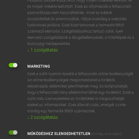
módjáról, többek között arról, hogy milyen oldalakat keresett fel
és milyen linkekre kattintott. Ezek az információk a felhasználó
VAN ELŐFIZETÉSED?
azonosítására nem használhatóak, mivel az adatok
összesítettek és anonimizáltak. Céljuk kizárólag a weboldal
Van előfizetésem a teljes szócikk megtekintéséhez.
funkcióinak javítása. Ezek közé tartoznak a harmadik féltől
származó elemzési szolgáltatásokhoz tartozó sütik; ilyen
BELÉPÉS
elemzési szolgáltatások a látogatóelemzések, a hőtérképek és a
közösségi médiaanalitika.
↓
1
szolgáltatás
MARKETING
Ezek a sütik nyomon követik a felhasználó online tevékenységét.
Az online tevékenységek megismerésével a hirdetők
NINCS ELŐFIZETÉSED?
relevánsabb reklámokat jeleníthetnek meg, és korlátozhatják,
Nincs regisztrációm és előfizetésem. A szótár 2 órás,
hogy a felhasználó hány alkalommal láthat egy hirdetést. Ezek a
díjmentes próbaverziójának elindításához regisztrálok és
sütik más szervezetekkel és hirdetőkkel is megoszthatják
belépek
.
ezeket az információkat. Ezek állandó sütik, amelyek szinte
mindig egy harmadik féltől származnak.
↓
2
szolgáltatás
REGISZTRÁCIÓ
MŰKÖDÉSHEZ ELENGEDHETETLEN
(mindig szükséges)