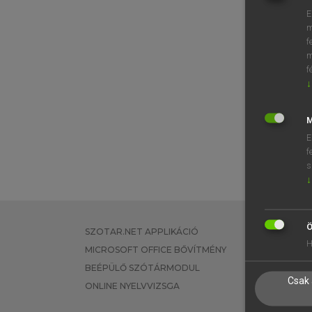
E
m
f
m
f
↓
M
E
f
s
↓
Ö
SZOTAR.NET APPLIKÁCIÓ
EGYÉNI FEL
H
MICROSOFT OFFICE BŐVÍTMÉNY
TANULÓKNA
BEÉPÜLŐ SZÓTÁRMODUL
OKTATÁSI I
Csak 
ONLINE NYELVVIZSGA
VÁLLALATI 