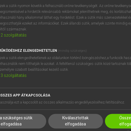
próbaverziójának elindítás
zek a sütik nyomon követik a felhasználó online tevékenységét. Az online tevékeny
BELÉPÉS
regisztrálok és
belépek
.
egismerésével a hirdetők relevánsabb reklámokat jeleníthetnek meg, és korlátozhat
elhasználó hány alkalommal láthat egy hirdetést. Ezek a sütik más szervezetekkel és
egoszthatják ezeket az információkat. Ezek állandó sütik, amelyek szinte mindig 
REGISZTRÁCIÓ
éltől származnak.
2
szolgáltatás
ŰKÖDÉSHEZ ELENGEDHETETLEN
(mindig szükséges)
zek a sütik elengedhetetlenek az oldalunkon történő böngészéshez,a funkciók hasz
elhasználók nem tilthatják le azokat. A feltétlenül szükséges sütik közé tartoznak t
zemélyre szabott beállításokat kezelő sütik.
3
szolgáltatás
SSZES APP ÁTKAPCSOLÁSA
HASZNÁLÓKNAK
SÚGÓ
asználja ezt a kapcsolót az összes alkalmazás engedélyezéséhez/letiltásához.
K
RÓLUNK
NTÉZMÉNYEKNEK
ELÉRHETŐSÉG
a szükséges sütik
Kiválasztottak
Összes
MEGOLDÁSOK
SÜTI BEÁLLÍTÁSOK
elfogadása
elfogadása
elfog