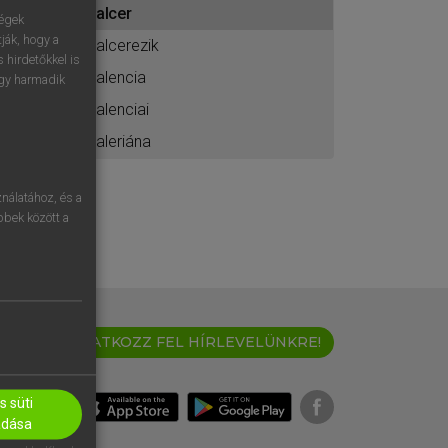
valcer
ához
ségek
ják, hogy a
valcerezik
 hirdetőkkel is
valencia
egy harmadik
valenciai
valeriána
nálatához, és a
öbbek között a
IRATKOZZ FEL HÍRLEVELÜNKRE!
 süti
adása