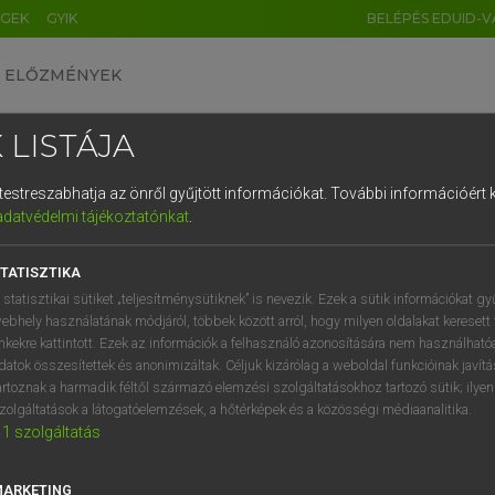
ÉGEK
GYIK
BELÉPÉS EDUID-V
ELŐZMÉNYEK
 LISTÁJA
és testreszabhatja az önről gyűjtött információkat.
További információért k
HU
DE
CN
FR
ES
IT
NL
RU
GR
adatvédelmi tájékoztatónkat
.
 A. PÉTER, VARGA GYÖRGY
1
2
3
4
5
6
7
8
9
yar−angol egyetemes nagyszótár
TATISZTIKA
q
w
e
r
t
z
u
i
 statisztikai sütiket „teljesítménysütiknek” is nevezik. Ezek a sütik információkat gy
ebhely használatának módjáról, többek között arról, hogy milyen oldalakat keresett 
a
s
d
f
g
h
j
k
l
é
inkekre kattintott. Ezek az információk a felhasználó azonosítására nem használható
datok összesítettek és anonimizáltak. Céljuk kizárólag a weboldal funkcióinak javít
í
y
x
c
v
b
n
m
,
.
artoznak a harmadik féltől származó elemzési szolgáltatásokhoz tartozó sütik; ilye
zolgáltatások a látogatóelemzések, a hőtérképek és a közösségi médiaanalitika.
VAN ELŐFIZETÉSED?
NINCS ELŐFIZETÉSED
1
szolgáltatás
előfizetésem a teljes szócikk
Nincs regisztrációm és előfiz
megtekintéséhez.
A szótár 2 órás, díjmente
MARKETING