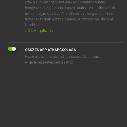
Ezek a sütik elengedhetetlenek az oldalunkon történő
böngészéshez,a funkciók használatához, és a felhasználók
nem tilthatják le azokat. A feltétlenül szükséges sütik közé
Lázár A. Péter, Varga György
tartoznak többek között a személyre szabott beállításokat
MAGYAR−ANGOL EGYETEMES NAGYSZÓTÁR
kezelő sütik.
↓
3
szolgáltatás
Kapcsolódó anyagok
üzleti
ÖSSZES APP ÁTKAPCSOLÁSA
üzleti angyal
Használja ezt a kapcsolót az összes alkalmazás
üzletifolyamat-kezelés
engedélyezéséhez/letiltásához.
üzletileg
üzletkör
üzletkötés
üzletkötő
üzletközpont
üzletlánc