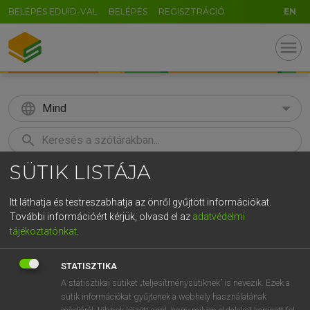
BELÉPÉS EDUID-VAL
BELÉPÉS
REGISZTRÁCIÓ
EN
menu
language
Mind
search
SÜTIK LISTÁJA
GR
KERESÉS
5
6
7
8
9
ö
ü
ó
Itt láthatja és testreszabhatja az önről gyűjtött információkat.
További információért kérjük, olvasd el az
adatvédelmi
r
t
z
u
i
o
p
ő
ú
LÁZÁR A. PÉTER, VARGA GYÖRGY
tájékoztatónkat
.
Magyar−angol egyetemes nagyszótár
g
h
j
k
l
é
á
ű
Ω
STATISZTIKA
v
b
n
m
,
.
-
AltGr
A statisztikai sütiket „teljesítménysütiknek” is nevezik. Ezek a
sütik információkat gyűjtenek a webhely használatának