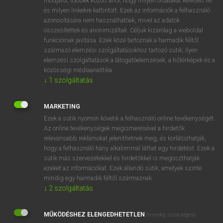
módjáról, többek között arról, hogy milyen oldalakat keresett fel
és milyen linkekre kattintott. Ezek az információk a felhasználó
VAN ELŐFIZETÉSED?
azonosítására nem használhatóak, mivel az adatok
összesítettek és anonimizáltak. Céljuk kizárólag a weboldal
Van előfizetésem a teljes szócikk megtekintéséhez.
funkcióinak javítása. Ezek közé tartoznak a harmadik féltől
származó elemzési szolgáltatásokhoz tartozó sütik; ilyen
BELÉPÉS
elemzési szolgáltatások a látogatóelemzések, a hőtérképek és a
közösségi médiaanalitika.
↓
1
szolgáltatás
MARKETING
Ezek a sütik nyomon követik a felhasználó online tevékenységét.
Az online tevékenységek megismerésével a hirdetők
NINCS ELŐFIZETÉSED?
relevánsabb reklámokat jeleníthetnek meg, és korlátozhatják,
Nincs regisztrációm és előfizetésem. A szótár 2 órás,
hogy a felhasználó hány alkalommal láthat egy hirdetést. Ezek a
díjmentes próbaverziójának elindításához regisztrálok és
sütik más szervezetekkel és hirdetőkkel is megoszthatják
belépek
.
ezeket az információkat. Ezek állandó sütik, amelyek szinte
mindig egy harmadik féltől származnak.
↓
2
szolgáltatás
REGISZTRÁCIÓ
MŰKÖDÉSHEZ ELENGEDHETETLEN
(mindig szükséges)