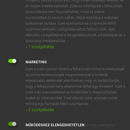
módjáról, többek között arról, hogy milyen oldalakat keresett fel
és milyen linkekre kattintott. Ezek az információk a felhasználó
VAN ELŐFIZETÉSED?
azonosítására nem használhatóak, mivel az adatok
összesítettek és anonimizáltak. Céljuk kizárólag a weboldal
Van előfizetésem a teljes szócikk megtekintéséhez.
funkcióinak javítása. Ezek közé tartoznak a harmadik féltől
származó elemzési szolgáltatásokhoz tartozó sütik; ilyen
BELÉPÉS
elemzési szolgáltatások a látogatóelemzések, a hőtérképek és a
közösségi médiaanalitika.
↓
1
szolgáltatás
MARKETING
Ezek a sütik nyomon követik a felhasználó online tevékenységét.
Az online tevékenységek megismerésével a hirdetők
NINCS ELŐFIZETÉSED?
relevánsabb reklámokat jeleníthetnek meg, és korlátozhatják,
Nincs regisztrációm és előfizetésem. A szótár 2 órás,
hogy a felhasználó hány alkalommal láthat egy hirdetést. Ezek a
díjmentes próbaverziójának elindításához regisztrálok és
sütik más szervezetekkel és hirdetőkkel is megoszthatják
belépek
.
ezeket az információkat. Ezek állandó sütik, amelyek szinte
mindig egy harmadik féltől származnak.
↓
2
szolgáltatás
REGISZTRÁCIÓ
MŰKÖDÉSHEZ ELENGEDHETETLEN
(mindig szükséges)