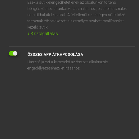
Ezek a sütik elengedhetetlenek az oldalunkon történő
böngészéshez,a funkciók használatához, és a felhasználók
nem tilthatják le azokat. A feltétlenül szükséges sütik közé
Lázár A. Péter, Varga György
tartoznak többek között a személyre szabott beállításokat
MAGYAR−ANGOL EGYETEMES NAGYSZÓTÁR
kezelő sütik.
↓
3
szolgáltatás
Kapcsolódó anyagok
ürülékfóbia
ÖSSZES APP ÁTKAPCSOLÁSA
ürülék vizsgálata
Használja ezt a kapcsolót az összes alkalmazás
üst
engedélyezéséhez/letiltásához.
üstdob
üstdobos
üstfoltozó
üstök
üstökös
üstökösszerű