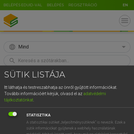
BELÉPÉS EDUID-VAL
BELÉPÉS
REGISZTRÁCIÓ
EN
menu
language
Mind
search
SÜTIK LISTÁJA
GR
KERESÉS
5
6
7
8
9
ö
ü
ó
Itt láthatja és testreszabhatja az önről gyűjtött információkat.
További információért kérjük, olvasd el az
adatvédelmi
r
t
z
u
i
o
p
ő
ú
LÁZÁR A. PÉTER, VARGA GYÖRGY
tájékoztatónkat
.
Magyar−angol egyetemes nagyszótár
g
h
j
k
l
é
á
ű
Ω
STATISZTIKA
v
b
n
m
,
.
-
AltGr
A statisztikai sütiket „teljesítménysütiknek” is nevezik. Ezek a
sütik információkat gyűjtenek a webhely használatának