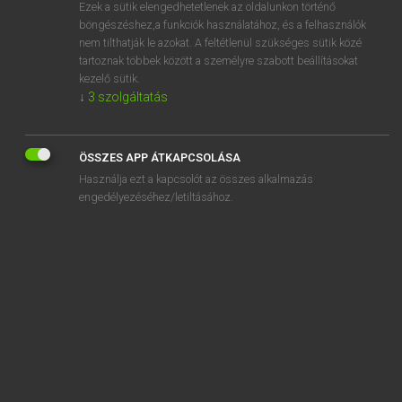
Ezek a sütik elengedhetetlenek az oldalunkon történő
böngészéshez,a funkciók használatához, és a felhasználók
nem tilthatják le azokat. A feltétlenül szükséges sütik közé
Lázár A. Péter, Varga György
tartoznak többek között a személyre szabott beállításokat
MAGYAR−ANGOL EGYETEMES NAGYSZÓTÁR
kezelő sütik.
↓
3
szolgáltatás
Kapcsolódó anyagok
űrruha
ÖSSZES APP ÁTKAPCSOLÁSA
űrsebesség
Használja ezt a kapcsolót az összes alkalmazás
űrséta
engedélyezéséhez/letiltásához.
űrsikló
űrszonda
űrtartalom
űrtudomány
űrturista
űrturizmus