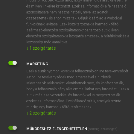
módjáról, többek között arról, hogy milyen oldalakat keresett fel
és milyen linkekre kattintott. Ezek az információk a felhasználó
VAN ELŐFIZETÉSED?
azonosítására nem használhatóak, mivel az adatok
összesítettek és anonimizáltak. Céljuk kizárólag a weboldal
Van előfizetésem a teljes szócikk megtekintéséhez.
funkcióinak javítása. Ezek közé tartoznak a harmadik féltől
származó elemzési szolgáltatásokhoz tartozó sütik; ilyen
BELÉPÉS
elemzési szolgáltatások a látogatóelemzések, a hőtérképek és a
közösségi médiaanalitika.
↓
1
szolgáltatás
MARKETING
Ezek a sütik nyomon követik a felhasználó online tevékenységét.
Az online tevékenységek megismerésével a hirdetők
NINCS ELŐFIZETÉSED?
relevánsabb reklámokat jeleníthetnek meg, és korlátozhatják,
Nincs regisztrációm és előfizetésem. A szótár 2 órás,
hogy a felhasználó hány alkalommal láthat egy hirdetést. Ezek a
díjmentes próbaverziójának elindításához regisztrálok és
sütik más szervezetekkel és hirdetőkkel is megoszthatják
belépek
.
ezeket az információkat. Ezek állandó sütik, amelyek szinte
mindig egy harmadik féltől származnak.
↓
2
szolgáltatás
REGISZTRÁCIÓ
MŰKÖDÉSHEZ ELENGEDHETETLEN
(mindig szükséges)