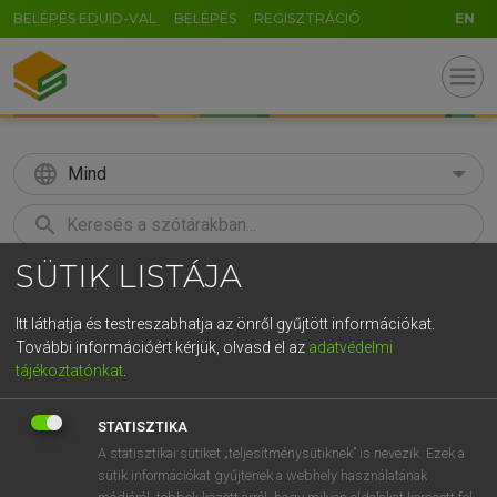
BELÉPÉS EDUID-VAL
BELÉPÉS
REGISZTRÁCIÓ
EN
menu
language
Mind
search
SÜTIK LISTÁJA
GR
KERESÉS
5
6
7
8
9
ö
ü
ó
Itt láthatja és testreszabhatja az önről gyűjtött információkat.
További információért kérjük, olvasd el az
adatvédelmi
r
t
z
u
i
o
p
ő
ú
LÁZÁR A. PÉTER, VARGA GYÖRGY
tájékoztatónkat
.
Magyar−angol egyetemes nagyszótár
g
h
j
k
l
é
á
ű
Ω
STATISZTIKA
v
b
n
m
,
.
-
AltGr
A statisztikai sütiket „teljesítménysütiknek” is nevezik. Ezek a
sütik információkat gyűjtenek a webhely használatának