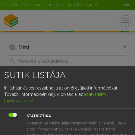
BELÉPÉS EDUID-VAL
BELÉPÉS
REGISZTRÁCIÓ
EN
menu
language
Mind
search
SÜTIK LISTÁJA
GR
KERESÉS
5
6
7
8
9
ö
ü
ó
Itt láthatja és testreszabhatja az önről gyűjtött információkat.
További információért kérjük, olvasd el az
adatvédelmi
r
t
z
u
i
o
p
ő
ú
LÁZÁR A. PÉTER, VARGA GYÖRGY
tájékoztatónkat
.
Magyar−angol egyetemes nagyszótár
g
h
j
k
l
é
á
ű
Ω
STATISZTIKA
v
b
n
m
,
.
-
AltGr
A statisztikai sütiket „teljesítménysütiknek” is nevezik. Ezek a
sütik információkat gyűjtenek a webhely használatának