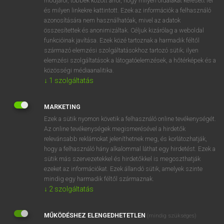
módjáról, többek között arról, hogy milyen oldalakat keresett fel
és milyen linkekre kattintott. Ezek az információk a felhasználó
VAN ELŐFIZETÉSED?
azonosítására nem használhatóak, mivel az adatok
összesítettek és anonimizáltak. Céljuk kizárólag a weboldal
Van előfizetésem a teljes szócikk megtekintéséhez.
funkcióinak javítása. Ezek közé tartoznak a harmadik féltől
származó elemzési szolgáltatásokhoz tartozó sütik; ilyen
BELÉPÉS
elemzési szolgáltatások a látogatóelemzések, a hőtérképek és a
közösségi médiaanalitika.
↓
1
szolgáltatás
MARKETING
Ezek a sütik nyomon követik a felhasználó online tevékenységét.
Az online tevékenységek megismerésével a hirdetők
NINCS ELŐFIZETÉSED?
relevánsabb reklámokat jeleníthetnek meg, és korlátozhatják,
Nincs regisztrációm és előfizetésem. A szótár 2 órás,
hogy a felhasználó hány alkalommal láthat egy hirdetést. Ezek a
díjmentes próbaverziójának elindításához regisztrálok és
sütik más szervezetekkel és hirdetőkkel is megoszthatják
belépek
.
ezeket az információkat. Ezek állandó sütik, amelyek szinte
mindig egy harmadik féltől származnak.
↓
2
szolgáltatás
REGISZTRÁCIÓ
MŰKÖDÉSHEZ ELENGEDHETETLEN
(mindig szükséges)