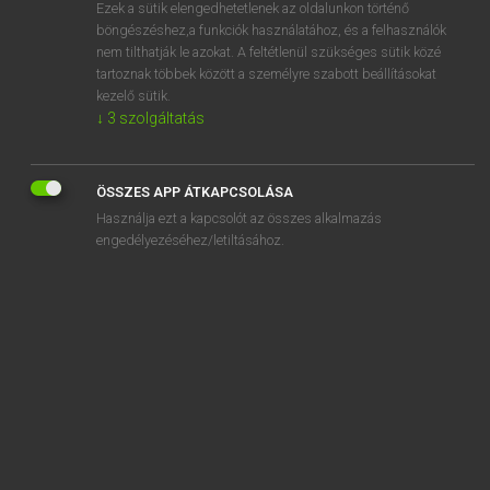
Ezek a sütik elengedhetetlenek az oldalunkon történő
böngészéshez,a funkciók használatához, és a felhasználók
nem tilthatják le azokat. A feltétlenül szükséges sütik közé
Lázár A. Péter, Varga György
tartoznak többek között a személyre szabott beállításokat
MAGYAR−ANGOL EGYETEMES NAGYSZÓTÁR
kezelő sütik.
↓
3
szolgáltatás
Kapcsolódó anyagok
unatkozik
ÖSSZES APP ÁTKAPCSOLÁSA
unatkozó
Használja ezt a kapcsolót az összes alkalmazás
uncia
engedélyezéséhez/letiltásához.
unciális írás
uncsi
undemokratikus
undergraduális
undok
undor