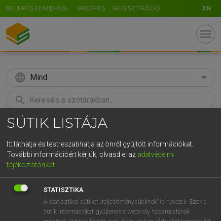
BELÉPÉS EDUID-VAL
BELÉPÉS
REGISZTRÁCIÓ
EN
menu
language
Mind
search
SÜTIK LISTÁJA
GR
KERESÉS
5
6
7
8
9
ö
ü
ó
Itt láthatja és testreszabhatja az önről gyűjtött információkat.
További információért kérjük, olvasd el az
adatvédelmi
r
t
z
u
i
o
p
ő
ú
LÁZÁR A. PÉTER, VARGA GYÖRGY
tájékoztatónkat
.
Magyar−angol egyetemes nagyszótár
g
h
j
k
l
é
á
ű
Ω
STATISZTIKA
v
b
n
m
,
.
-
AltGr
A statisztikai sütiket „teljesítménysütiknek” is nevezik. Ezek a
sütik információkat gyűjtenek a webhely használatának