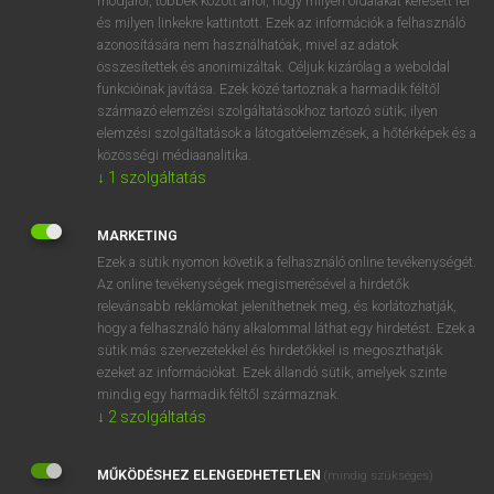
módjáról, többek között arról, hogy milyen oldalakat keresett fel
és milyen linkekre kattintott. Ezek az információk a felhasználó
VAN ELŐFIZETÉSED?
azonosítására nem használhatóak, mivel az adatok
összesítettek és anonimizáltak. Céljuk kizárólag a weboldal
Van előfizetésem a teljes szócikk megtekintéséhez.
funkcióinak javítása. Ezek közé tartoznak a harmadik féltől
származó elemzési szolgáltatásokhoz tartozó sütik; ilyen
BELÉPÉS
elemzési szolgáltatások a látogatóelemzések, a hőtérképek és a
közösségi médiaanalitika.
↓
1
szolgáltatás
MARKETING
Ezek a sütik nyomon követik a felhasználó online tevékenységét.
Az online tevékenységek megismerésével a hirdetők
NINCS ELŐFIZETÉSED?
relevánsabb reklámokat jeleníthetnek meg, és korlátozhatják,
Nincs regisztrációm és előfizetésem. A szótár 2 órás,
hogy a felhasználó hány alkalommal láthat egy hirdetést. Ezek a
díjmentes próbaverziójának elindításához regisztrálok és
sütik más szervezetekkel és hirdetőkkel is megoszthatják
belépek
.
ezeket az információkat. Ezek állandó sütik, amelyek szinte
mindig egy harmadik féltől származnak.
↓
2
szolgáltatás
REGISZTRÁCIÓ
MŰKÖDÉSHEZ ELENGEDHETETLEN
(mindig szükséges)