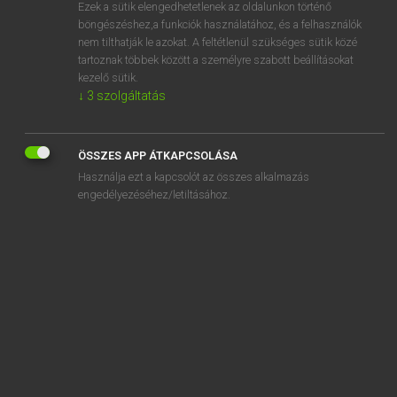
Ezek a sütik elengedhetetlenek az oldalunkon történő
böngészéshez,a funkciók használatához, és a felhasználók
nem tilthatják le azokat. A feltétlenül szükséges sütik közé
Lázár A. Péter, Varga György
tartoznak többek között a személyre szabott beállításokat
MAGYAR−ANGOL EGYETEMES NAGYSZÓTÁR
kezelő sütik.
↓
3
szolgáltatás
Kapcsolódó anyagok
újraforgat
ÖSSZES APP ÁTKAPCSOLÁSA
újraforgatás
Használja ezt a kapcsolót az összes alkalmazás
újrafutóz
engedélyezéséhez/letiltásához.
újrafutózott gumiabroncs
újragondol
újragondolás
újrahasználható
újrahasznosít
újrahasznosítás