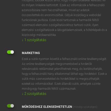
módjáról, többek között arról, hogy milyen oldalakat keresett fel
és milyen linkekre kattintott. Ezek az információk a felhasználó
VAN ELŐFIZETÉSED?
azonosítására nem használhatóak, mivel az adatok
összesítettek és anonimizáltak. Céljuk kizárólag a weboldal
Van előfizetésem a teljes szócikk megtekintéséhez.
funkcióinak javítása. Ezek közé tartoznak a harmadik féltől
származó elemzési szolgáltatásokhoz tartozó sütik; ilyen
BELÉPÉS
elemzési szolgáltatások a látogatóelemzések, a hőtérképek és a
közösségi médiaanalitika.
↓
1
szolgáltatás
MARKETING
Ezek a sütik nyomon követik a felhasználó online tevékenységét.
Az online tevékenységek megismerésével a hirdetők
NINCS ELŐFIZETÉSED?
relevánsabb reklámokat jeleníthetnek meg, és korlátozhatják,
Nincs regisztrációm és előfizetésem. A szótár 2 órás,
hogy a felhasználó hány alkalommal láthat egy hirdetést. Ezek a
díjmentes próbaverziójának elindításához regisztrálok és
sütik más szervezetekkel és hirdetőkkel is megoszthatják
belépek
.
ezeket az információkat. Ezek állandó sütik, amelyek szinte
mindig egy harmadik féltől származnak.
↓
2
szolgáltatás
REGISZTRÁCIÓ
MŰKÖDÉSHEZ ELENGEDHETETLEN
(mindig szükséges)