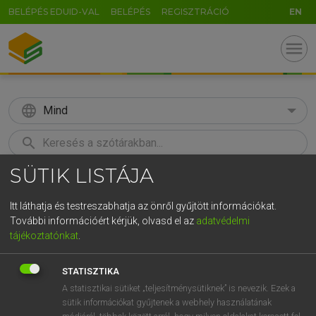
BELÉPÉS EDUID-VAL
BELÉPÉS
REGISZTRÁCIÓ
EN
menu
language
Mind
search
SÜTIK LISTÁJA
GR
KERESÉS
5
6
7
8
9
ö
ü
ó
Itt láthatja és testreszabhatja az önről gyűjtött információkat.
További információért kérjük, olvasd el az
adatvédelmi
r
t
z
u
i
o
p
ő
ú
LÁZÁR A. PÉTER, VARGA GYÖRGY
tájékoztatónkat
.
Magyar−angol egyetemes nagyszótár
g
h
j
k
l
é
á
ű
Ω
STATISZTIKA
v
b
n
m
,
.
-
AltGr
A statisztikai sütiket „teljesítménysütiknek” is nevezik. Ezek a
sütik információkat gyűjtenek a webhely használatának