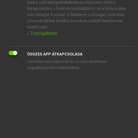
Ezek a sütik elengedhetetlenek az oldalunkon történő
böngészéshez,a funkciók használatához, és a felhasználók
nem tilthatják le azokat. A feltétlenül szükséges sütik közé
Lázár A. Péter, Varga György
tartoznak többek között a személyre szabott beállításokat
MAGYAR−ANGOL EGYETEMES NAGYSZÓTÁR
kezelő sütik.
↓
3
szolgáltatás
Kapcsolódó anyagok
újfajta
ÖSSZES APP ÁTKAPCSOLÁSA
újfasiszta
Használja ezt a kapcsolót az összes alkalmazás
újfasizmus
engedélyezéséhez/letiltásához.
újfent
Újfundland
újgazdag
újgörög
újgrammatikus
ujgur