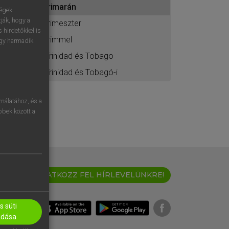
trimarán
ához
ségek
ják, hogy a
trimeszter
 hirdetőkkel is
trimmel
egy harmadik
Trinidad és Tobago
Trinidad és Tobagó-i
nálatához, és a
öbbek között a
IRATKOZZ FEL HÍRLEVELÜNKRE!
 süti
adása