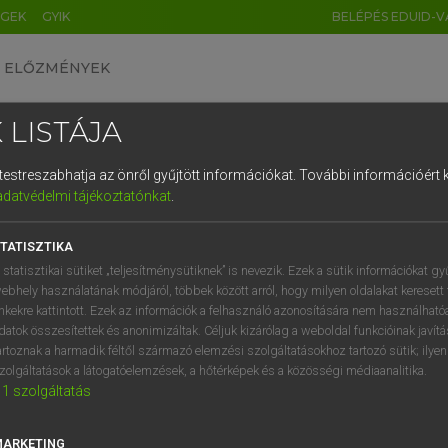
ÉGEK
GYIK
BELÉPÉS EDUID-V
ELŐZMÉNYEK
 LISTÁJA
és testreszabhatja az önről gyűjtött információkat.
További információért k
HU
DE
CN
FR
ES
IT
NL
RU
GR
adatvédelmi tájékoztatónkat
.
 A. PÉTER, VARGA GYÖRGY
1
2
3
4
5
6
7
8
9
yar−angol egyetemes nagyszótár
TATISZTIKA
q
w
e
r
t
z
u
i
 statisztikai sütiket „teljesítménysütiknek” is nevezik. Ezek a sütik információkat gy
ebhely használatának módjáról, többek között arról, hogy milyen oldalakat keresett 
a
s
d
f
g
h
j
k
l
é
inkekre kattintott. Ezek az információk a felhasználó azonosítására nem használható
datok összesítettek és anonimizáltak. Céljuk kizárólag a weboldal funkcióinak javít
í
y
x
c
v
b
n
m
,
.
artoznak a harmadik féltől származó elemzési szolgáltatásokhoz tartozó sütik; ilye
zolgáltatások a látogatóelemzések, a hőtérképek és a közösségi médiaanalitika.
VAN ELŐFIZETÉSED?
NINCS ELŐFIZETÉSED
1
szolgáltatás
előfizetésem a teljes szócikk
Nincs regisztrációm és előfiz
megtekintéséhez.
A szótár 2 órás, díjmente
MARKETING