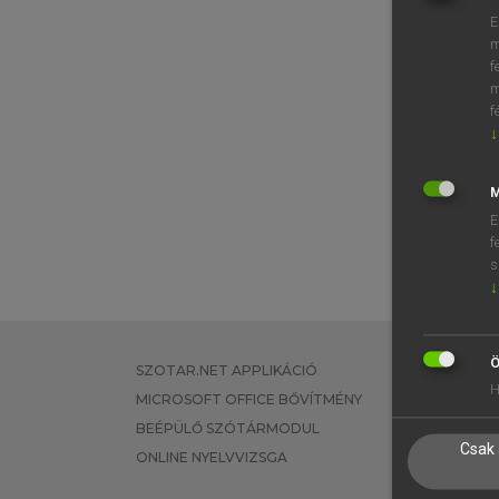
E
m
f
m
f
↓
M
E
f
s
↓
Ö
SZOTAR.NET APPLIKÁCIÓ
EGYÉNI FEL
H
MICROSOFT OFFICE BŐVÍTMÉNY
TANULÓKNA
BEÉPÜLŐ SZÓTÁRMODUL
OKTATÁSI I
Csak 
ONLINE NYELVVIZSGA
VÁLLALATI 