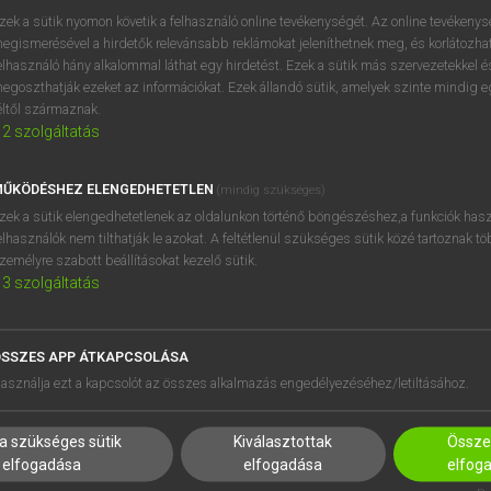
próbaverziójának elindítás
zek a sütik nyomon követik a felhasználó online tevékenységét. Az online tevékeny
BELÉPÉS
regisztrálok és
belépek
.
egismerésével a hirdetők relevánsabb reklámokat jeleníthetnek meg, és korlátozhat
elhasználó hány alkalommal láthat egy hirdetést. Ezek a sütik más szervezetekkel és
egoszthatják ezeket az információkat. Ezek állandó sütik, amelyek szinte mindig 
REGISZTRÁCIÓ
éltől származnak.
2
szolgáltatás
ŰKÖDÉSHEZ ELENGEDHETETLEN
(mindig szükséges)
zek a sütik elengedhetetlenek az oldalunkon történő böngészéshez,a funkciók hasz
elhasználók nem tilthatják le azokat. A feltétlenül szükséges sütik közé tartoznak t
zemélyre szabott beállításokat kezelő sütik.
3
szolgáltatás
SSZES APP ÁTKAPCSOLÁSA
HASZNÁLÓKNAK
SÚGÓ
asználja ezt a kapcsolót az összes alkalmazás engedélyezéséhez/letiltásához.
K
RÓLUNK
NTÉZMÉNYEKNEK
ELÉRHETŐSÉG
a szükséges sütik
Kiválasztottak
Összes
MEGOLDÁSOK
SÜTI BEÁLLÍTÁSOK
elfogadása
elfogadása
elfog