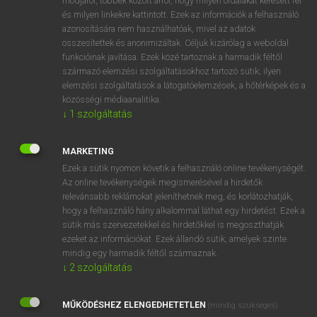
módjáról, többek között arról, hogy milyen oldalakat keresett fel
és milyen linkekre kattintott. Ezek az információk a felhasználó
VAN ELŐFIZETÉSED?
azonosítására nem használhatóak, mivel az adatok
összesítettek és anonimizáltak. Céljuk kizárólag a weboldal
Van előfizetésem a teljes szócikk megtekintéséhez.
funkcióinak javítása. Ezek közé tartoznak a harmadik féltől
származó elemzési szolgáltatásokhoz tartozó sütik; ilyen
BELÉPÉS
elemzési szolgáltatások a látogatóelemzések, a hőtérképek és a
közösségi médiaanalitika.
↓
1
szolgáltatás
MARKETING
Ezek a sütik nyomon követik a felhasználó online tevékenységét.
Az online tevékenységek megismerésével a hirdetők
NINCS ELŐFIZETÉSED?
relevánsabb reklámokat jeleníthetnek meg, és korlátozhatják,
Nincs regisztrációm és előfizetésem. A szótár 2 órás,
hogy a felhasználó hány alkalommal láthat egy hirdetést. Ezek a
díjmentes próbaverziójának elindításához regisztrálok és
sütik más szervezetekkel és hirdetőkkel is megoszthatják
belépek
.
ezeket az információkat. Ezek állandó sütik, amelyek szinte
mindig egy harmadik féltől származnak.
↓
2
szolgáltatás
REGISZTRÁCIÓ
MŰKÖDÉSHEZ ELENGEDHETETLEN
(mindig szükséges)