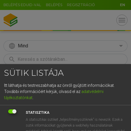
BELÉPÉS EDUID-VAL
BELÉPÉS
REGISZTRÁCIÓ
EN
menu
language
Mind
search
SÜTIK LISTÁJA
GR
KERESÉS
5
6
7
8
9
ö
ü
ó
Itt láthatja és testreszabhatja az önről gyűjtött információkat.
További információért kérjük, olvasd el az
adatvédelmi
r
t
z
u
i
o
p
ő
ú
LÁZÁR A. PÉTER, VARGA GYÖRGY
tájékoztatónkat
.
Magyar−angol egyetemes nagyszótár
g
h
j
k
l
é
á
ű
Ω
STATISZTIKA
v
b
n
m
,
.
-
AltGr
A statisztikai sütiket „teljesítménysütiknek” is nevezik. Ezek a
sütik információkat gyűjtenek a webhely használatának