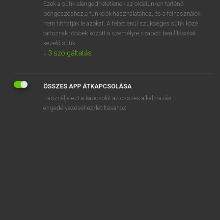
Ezek a sütik elengedhetetlenek az oldalunkon történő
böngészéshez,a funkciók használatához, és a felhasználók
nem tilthatják le azokat. A feltétlenül szükséges sütik közé
Lázár A. Péter, Varga György
tartoznak többek között a személyre szabott beállításokat
MAGYAR−ANGOL EGYETEMES NAGYSZÓTÁR
kezelő sütik.
↓
3
szolgáltatás
Kapcsolódó anyagok
treff
ÖSSZES APP ÁTKAPCSOLÁSA
tréfli
Használja ezt a kapcsolót az összes alkalmazás
trehány
engedélyezéséhez/letiltásához.
trekk
tréler
trélerez
tréma
tremoló
trend