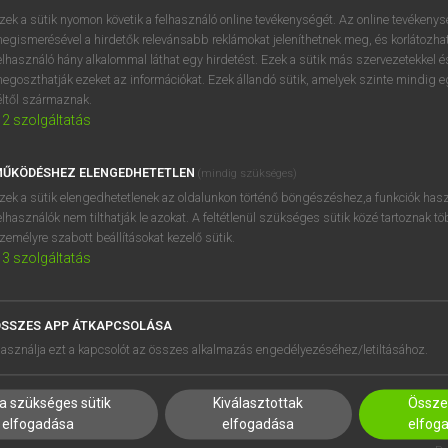
próbaverziójának elindítás
zek a sütik nyomon követik a felhasználó online tevékenységét. Az online tevékeny
BELÉPÉS
regisztrálok és
belépek
.
egismerésével a hirdetők relevánsabb reklámokat jeleníthetnek meg, és korlátozhat
elhasználó hány alkalommal láthat egy hirdetést. Ezek a sütik más szervezetekkel és
egoszthatják ezeket az információkat. Ezek állandó sütik, amelyek szinte mindig 
REGISZTRÁCIÓ
éltől származnak.
2
szolgáltatás
ŰKÖDÉSHEZ ELENGEDHETETLEN
(mindig szükséges)
zek a sütik elengedhetetlenek az oldalunkon történő böngészéshez,a funkciók hasz
elhasználók nem tilthatják le azokat. A feltétlenül szükséges sütik közé tartoznak t
zemélyre szabott beállításokat kezelő sütik.
3
szolgáltatás
SSZES APP ÁTKAPCSOLÁSA
HASZNÁLÓKNAK
SÚGÓ
asználja ezt a kapcsolót az összes alkalmazás engedélyezéséhez/letiltásához.
K
RÓLUNK
NTÉZMÉNYEKNEK
ELÉRHETŐSÉG
a szükséges sütik
Kiválasztottak
Összes
MEGOLDÁSOK
SÜTI BEÁLLÍTÁSOK
elfogadása
elfogadása
elfog