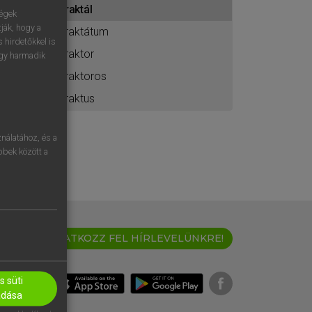
traktál
ához
ségek
ják, hogy a
traktátum
 hirdetőkkel is
traktor
egy harmadik
traktoros
traktus
nálatához, és a
öbbek között a
IRATKOZZ FEL HÍRLEVELÜNKRE!
 süti
adása