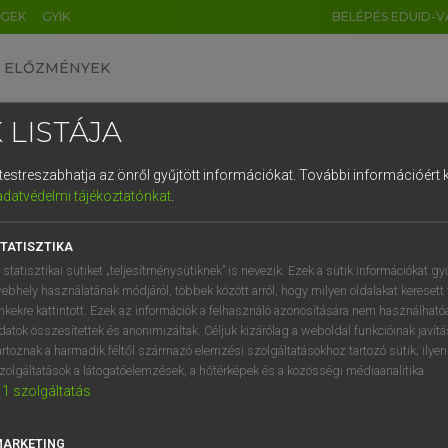
ÉGEK
GYIK
BELÉPÉS EDUID-V
ELŐZMÉNYEK
 LISTÁJA
és testreszabhatja az önről gyűjtött információkat.
További információért k
HU
DE
CN
FR
ES
IT
NL
RU
GR
adatvédelmi tájékoztatónkat
.
 A. PÉTER, VARGA GYÖRGY
1
2
3
4
5
6
7
8
9
yar−angol egyetemes nagyszótár
TATISZTIKA
q
w
e
r
t
z
u
i
 statisztikai sütiket „teljesítménysütiknek” is nevezik. Ezek a sütik információkat gy
ebhely használatának módjáról, többek között arról, hogy milyen oldalakat keresett 
a
s
d
f
g
h
j
k
l
é
inkekre kattintott. Ezek az információk a felhasználó azonosítására nem használható
datok összesítettek és anonimizáltak. Céljuk kizárólag a weboldal funkcióinak javít
í
y
x
c
v
b
n
m
,
.
artoznak a harmadik féltől származó elemzési szolgáltatásokhoz tartozó sütik; ilye
zolgáltatások a látogatóelemzések, a hőtérképek és a közösségi médiaanalitika.
VAN ELŐFIZETÉSED?
NINCS ELŐFIZETÉSED
1
szolgáltatás
előfizetésem a teljes szócikk
Nincs regisztrációm és előfiz
megtekintéséhez.
A szótár 2 órás, díjmente
MARKETING