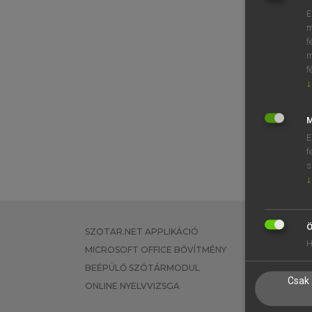
E
m
f
m
f
↓
M
E
f
s
↓
Ö
SZOTAR.NET APPLIKÁCIÓ
EGYÉNI FEL
H
MICROSOFT OFFICE BŐVÍTMÉNY
TANULÓKNA
BEÉPÜLŐ SZÓTÁRMODUL
OKTATÁSI I
Csak 
ONLINE NYELVVIZSGA
VÁLLALATI 