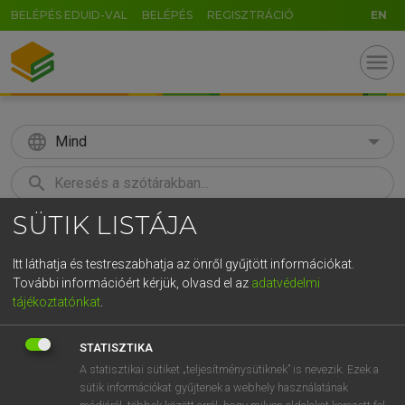
BELÉPÉS EDUID-VAL
BELÉPÉS
REGISZTRÁCIÓ
EN
menu
language
Mind
search
SÜTIK LISTÁJA
GR
KERESÉS
5
6
7
8
9
ö
ü
ó
Itt láthatja és testreszabhatja az önről gyűjtött információkat.
További információért kérjük, olvasd el az
adatvédelmi
r
t
z
u
i
o
p
ő
ú
LÁZÁR A. PÉTER, VARGA GYÖRGY
tájékoztatónkat
.
Magyar−angol egyetemes nagyszótár
g
h
j
k
l
é
á
ű
Ω
STATISZTIKA
v
b
n
m
,
.
-
AltGr
A statisztikai sütiket „teljesítménysütiknek” is nevezik. Ezek a
sütik információkat gyűjtenek a webhely használatának