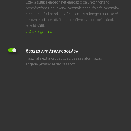
Ezek a sütik elengedhetetlenek az oldalunkon történő
böngészéshez,a funkciók használatához, és a felhasználók
nem tilthatják le azokat. A feltétlenül szükséges sütik közé
Lázár A. Péter, Varga György
tartoznak többek között a személyre szabott beállításokat
MAGYAR−ANGOL EGYETEMES NAGYSZÓTÁR
kezelő sütik.
↓
3
szolgáltatás
Kapcsolódó anyagok
továbbszámlázás
ÖSSZES APP ÁTKAPCSOLÁSA
továbbszolgál
Használja ezt a kapcsolót az összes alkalmazás
továbbszolgáló
engedélyezéséhez/letiltásához.
továbbtanul
továbbtanulás
tovább tart
továbbterjed
továbbterjedés
továbbvisz