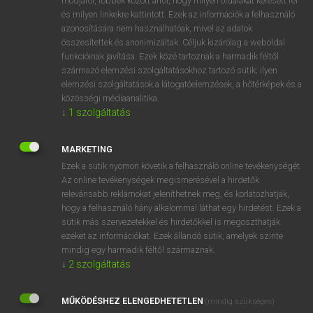
módjáról, többek között arról, hogy milyen oldalakat keresett fel
és milyen linkekre kattintott. Ezek az információk a felhasználó
VAN ELŐFIZETÉSED?
azonosítására nem használhatóak, mivel az adatok
összesítettek és anonimizáltak. Céljuk kizárólag a weboldal
Van előfizetésem a teljes szócikk megtekintéséhez.
funkcióinak javítása. Ezek közé tartoznak a harmadik féltől
származó elemzési szolgáltatásokhoz tartozó sütik; ilyen
BELÉPÉS
elemzési szolgáltatások a látogatóelemzések, a hőtérképek és a
közösségi médiaanalitika.
↓
1
szolgáltatás
MARKETING
Ezek a sütik nyomon követik a felhasználó online tevékenységét.
Az online tevékenységek megismerésével a hirdetők
NINCS ELŐFIZETÉSED?
relevánsabb reklámokat jeleníthetnek meg, és korlátozhatják,
Nincs regisztrációm és előfizetésem. A szótár 2 órás,
hogy a felhasználó hány alkalommal láthat egy hirdetést. Ezek a
díjmentes próbaverziójának elindításához regisztrálok és
sütik más szervezetekkel és hirdetőkkel is megoszthatják
belépek
.
ezeket az információkat. Ezek állandó sütik, amelyek szinte
mindig egy harmadik féltől származnak.
↓
2
szolgáltatás
REGISZTRÁCIÓ
MŰKÖDÉSHEZ ELENGEDHETETLEN
(mindig szükséges)